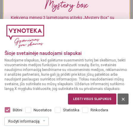
Alkoholinius gėrimus gali įsigyti tik asmenys, kuriems yra
ne mažiau
kaip 20 metų
.
Kiekvieną mėnesį 3 laimėtojams atiteks „Mystery Box“ su
gurmaniškais „Vynoteka“ produktais.
MAN YRA 20 METŲ
DALYVAUTI KONKURSE
MAN NĖRA 20 METŲ
Šioje svetainėje naudojami slapukai
Naudojame slapukus, kad galėtume suasmeninti turinį bei skelbimus, teikti
visuomeninės medijos funkcijas ir analizuoti srautą. Be to, svetainės
naudojimo informaciją bendriname su visuomeninės medijos, reklamavimo
ir analizės partneriais, kurie gali ją pridėti prie kitos jūsų pateiktos arba
naudojant paslaugas surinktos informacijos. Toliau naudodamiesi mūsų
svetaine, jūs sutinkate su mūsų slapukais. Uždarius informacinį sutikimo
langą X mygtuku traktuosite, jog sutinkate tik su privalomais slapukais.
LEISTI VISUS SLAPUKUS
PRANCŪZIJA
Thomas Labille 1er Cru Chablis
Būtini
Nuostatos
Statistika
Rinkodara
Montmains 0,75 L
Rodyti informaciją
Dar nėra balsų, galite įvertinti