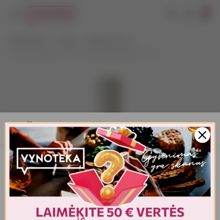
0
VYNOTEKA
Vynas
Ramus vynas
Thomas Labille 1er Cru Chablis Montmains 0,75 L
AMŽIAUS PATVIRTINIMAS
Turite patvirtinti amžių