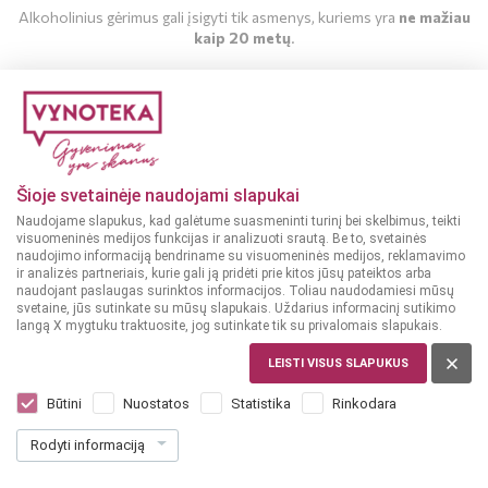
Alkoholinius gėrimus gali įsigyti tik asmenys, kuriems yra
ne mažiau
kaip 20 metų
.
MAN YRA 20 METŲ
MAN NĖRA 20 METŲ
Šioje svetainėje naudojami slapukai
Naudojame slapukus, kad galėtume suasmeninti turinį bei skelbimus, teikti
visuomeninės medijos funkcijas ir analizuoti srautą. Be to, svetainės
naudojimo informaciją bendriname su visuomeninės medijos, reklamavimo
ir analizės partneriais, kurie gali ją pridėti prie kitos jūsų pateiktos arba
naudojant paslaugas surinktos informacijos. Toliau naudodamiesi mūsų
svetaine, jūs sutinkate su mūsų slapukais. Uždarius informacinį sutikimo
langą X mygtuku traktuosite, jog sutinkate tik su privalomais slapukais.
DIDŽIOJI BRITANIJA, ŠKOTIJA
The Glenlivet 15YO 0,7 L
LEISTI VISUS SLAPUKUS
Dar nėra balsų, galite įvertinti
Būtini
Nuostatos
Statistika
Rinkodara
78
00
Rodyti informaciją
111.43 € / L
€