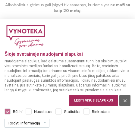
Alkoholinius gėrimus gali įsigyti tik asmenys, kuriems yra
ne mažiau
kaip 20 metų
.
MAN YRA 20 METŲ
MAN NĖRA 20 METŲ
Šioje svetainėje naudojami slapukai
Naudojame slapukus, kad galėtume suasmeninti turinį bei skelbimus, teikti
visuomeninės medijos funkcijas ir analizuoti srautą. Be to, svetainės
naudojimo informaciją bendriname su visuomeninės medijos, reklamavimo
ir analizės partneriais, kurie gali ją pridėti prie kitos jūsų pateiktos arba
naudojant paslaugas surinktos informacijos. Toliau naudodamiesi mūsų
svetaine, jūs sutinkate su mūsų slapukais. Uždarius informacinį sutikimo
langą X mygtuku traktuosite, jog sutinkate tik su privalomais slapukais.
LEISTI VISUS SLAPUKUS
ITALIJA, PUGLIA
Terre Allegre Sangiovese 0,75 L
Būtini
Nuostatos
Statistika
Rinkodara
Dar nėra balsų, galite įvertinti
Rodyti informaciją
8
49
11.32 € / L
€