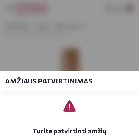
0
VYNOTEKA
Vynas
Ramus vynas
Terre Allegre Sangiovese 0,75 L
AMŽIAUS PATVIRTINIMAS
Turite patvirtinti amžių