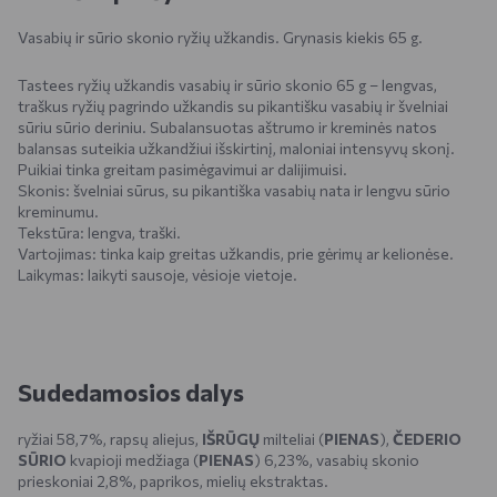
Vasabių ir sūrio skonio ryžių užkandis. Grynasis kiekis 65 g.
Tastees ryžių užkandis vasabių ir sūrio skonio 65 g – lengvas,
traškus ryžių pagrindo užkandis su pikantišku vasabių ir švelniai
sūriu sūrio deriniu. Subalansuotas aštrumo ir kreminės natos
balansas suteikia užkandžiui išskirtinį, maloniai intensyvų skonį.
Puikiai tinka greitam pasimėgavimui ar dalijimuisi.
Skonis: švelniai sūrus, su pikantiška vasabių nata ir lengvu sūrio
kreminumu.
Tekstūra: lengva, traški.
Vartojimas: tinka kaip greitas užkandis, prie gėrimų ar kelionėse.
Laikymas: laikyti sausoje, vėsioje vietoje.
Sudedamosios dalys
ryžiai 58,7%, rapsų aliejus,
IŠRŪGŲ
milteliai (
PIENAS
),
ČEDERIO
SŪRIO
kvapioji medžiaga (
PIENAS
) 6,23%, vasabių skonio
prieskoniai 2,8%, paprikos, mielių ekstraktas.