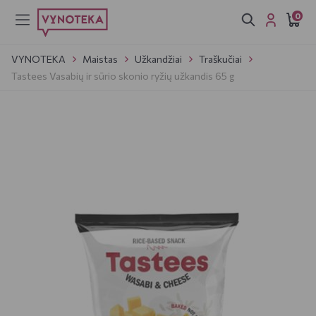
0
VYNOTEKA
Maistas
Užkandžiai
Traškučiai
Tastees Vasabių ir sūrio skonio ryžių užkandis 65 g