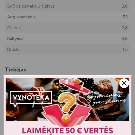
Sočiosios riebalų rūgštys
2,6
Angliavandeniai
52
Cukrus
2,8
Baltymai
6,6
Druska
1,5
Tiekėjas
PROSELLER, UAB
Visorių g. 8, LT-08300 , Vilnius , Lietuva
Realios prekės išvaizda gali šiek tiek skirtis nuo esančios nuotraukoje.
Prekės, kurias gausite, gali būti kitokioje pakuotėje bei kitokios
išvaizdos ar formos. Informacija produkto aprašyme, kuri pateikiama
elektroninėje parduotuvėje, yra bendro pobūdžio, todėl nėra tapati
informacijai, nurodomai ant produkto pakuotės. Ant produkto