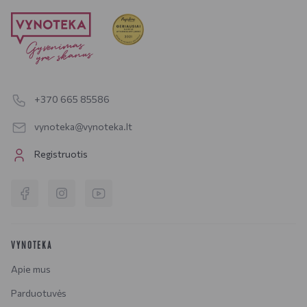
+370 665 85586
vynoteka@vynoteka.lt
Registruotis
VYNOTEKA
Apie mus
Parduotuvės