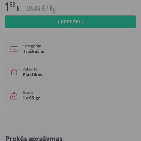
1
59
24.46 € / Kg
€
Į KREPŠELĮ
Kategorija
Traškučiai
Pakuotė
Plastikas
Svoris
1 x 65 gr
Prekės aprašymas