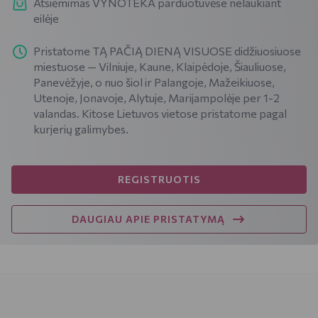
Atsiėmimas VYNOTEKA parduotuvėse nelaukiant
eilėje
Pristatome TĄ PAČIĄ DIENĄ VISUOSE didžiuosiuose
miestuose — Vilniuje, Kaune, Klaipėdoje, Šiauliuose,
Panevėžyje, o nuo šiol ir Palangoje, Mažeikiuose,
Utenoje, Jonavoje, Alytuje, Marijampolėje per 1-2
valandas. Kitose Lietuvos vietose pristatome pagal
kurjerių galimybes.
REGISTRUOTIS
DAUGIAU APIE PRISTATYMĄ