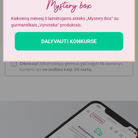
pakuotės nurodoma informacija yra išsamesnė ir gali šiek tiek skirtis
nuo informacijos, nurodomos elektroninėje parduotuvėje pateiktų
prekių aprašymuose. Visada rekomenduojame perskaityti ir
vadovautis informacija, esančia ant prekės pakuotės. Akcijinių prekių
Kiekvieną mėnesį 3 laimėtojams atiteks „Mystery Box“ su
kiekis yra ribotas.
gurmaniškais „Vynoteka“ produktais.
DALYVAUTI KONKURSE
Dėmesio!
Alkoholinius gėrimus gali įsigyti tik asmenys,
kuriems yra
ne mažiau kaip 20 metų
.