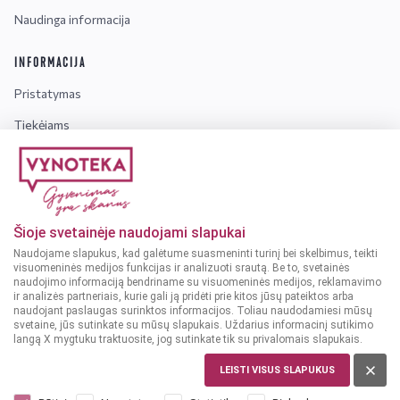
Naudinga informacija
INFORMACIJA
Pristatymas
Tiekėjams
Karjera
Dažniausiai užduodami klausimai
Šioje svetainėje naudojami slapukai
Dėmesio!
Alkoholinius gėrimus gali įsigyti tik asmenys,
Naudojame slapukus, kad galėtume suasmeninti turinį bei skelbimus, teikti
kuriems yra
ne mažiau kaip 20 metų
.
visuomeninės medijos funkcijas ir analizuoti srautą. Be to, svetainės
naudojimo informaciją bendriname su visuomeninės medijos, reklamavimo
ir analizės partneriais, kurie gali ją pridėti prie kitos jūsų pateiktos arba
naudojant paslaugas surinktos informacijos. Toliau naudodamiesi mūsų
svetaine, jūs sutinkate su mūsų slapukais. Uždarius informacinį sutikimo
langą X mygtuku traktuosite, jog sutinkate tik su privalomais slapukais.
© 2025 VYNOTEKA - Visos teisės saugomos
LEISTI VISUS SLAPUKUS