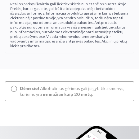
Realios prekės išvaizda gali šiek tiek skirtis nuo esančios nuotraukoje.
Prekės, kurias gausite, gali būti kitokioje pakuotėje bei kitokios
išvaizdos ar formos. Informacija produkto aprašyme, kuri pateikiama
elektroninėje parduotuvėje, yra bendro pobūdžio, todėl nėra tapati
informacijai, nurodomai ant produkto pakuotės. Ant produkto
pakuotės nurodoma informacija yra išsamesnė ir gali šiek tiek skirtis
nuo informacijos, nurodomos elektroninėje parduotuvėje pateiktų
prekių aprašymuose. Visada rekomenduojame perskaityti ir
vadovautis informacija, esančia ant prekės pakuotės. Akcijinių prekių
kiekis yra ribotas.
Dėmesio!
Alkoholinius gėrimus gali įsigyti tik asmenys,
kuriems yra
ne mažiau kaip 20 metų
.