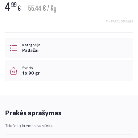
4
99
55.44 € / Kg
€
TIK PARDUOTUVĖSE
Kategorija
Padažai
Svoris
1 x 90 gr
Prekės aprašymas
Triufelių kremas su sūriu.