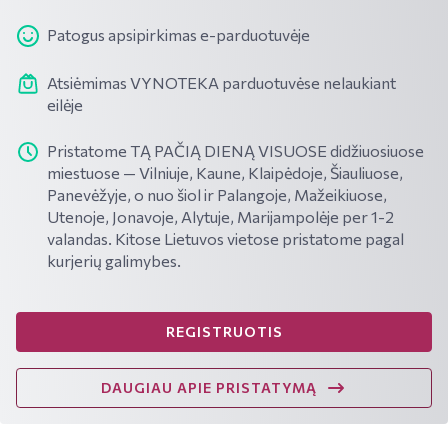
Patogus apsipirkimas e-parduotuvėje
Atsiėmimas VYNOTEKA parduotuvėse nelaukiant
eilėje
Pristatome TĄ PAČIĄ DIENĄ VISUOSE didžiuosiuose
miestuose — Vilniuje, Kaune, Klaipėdoje, Šiauliuose,
Panevėžyje, o nuo šiol ir Palangoje, Mažeikiuose,
Utenoje, Jonavoje, Alytuje, Marijampolėje per 1-2
valandas. Kitose Lietuvos vietose pristatome pagal
kurjerių galimybes.
REGISTRUOTIS
DAUGIAU APIE PRISTATYMĄ