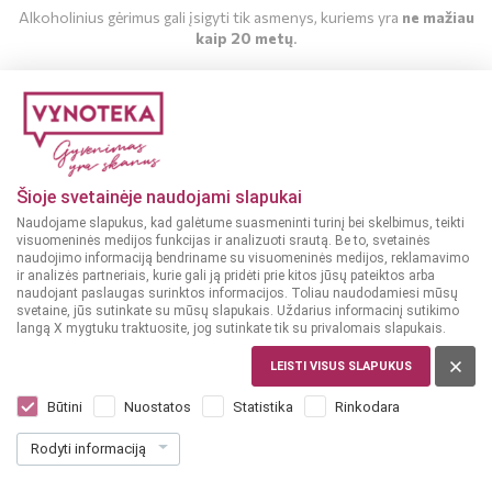
Alkoholinius gėrimus gali įsigyti tik asmenys, kuriems yra
ne mažiau
kaip 20 metų
.
MAN YRA 20 METŲ
MAN NĖRA 20 METŲ
Šioje svetainėje naudojami slapukai
Naudojame slapukus, kad galėtume suasmeninti turinį bei skelbimus, teikti
visuomeninės medijos funkcijas ir analizuoti srautą. Be to, svetainės
naudojimo informaciją bendriname su visuomeninės medijos, reklamavimo
ir analizės partneriais, kurie gali ją pridėti prie kitos jūsų pateiktos arba
naudojant paslaugas surinktos informacijos. Toliau naudodamiesi mūsų
svetaine, jūs sutinkate su mūsų slapukais. Uždarius informacinį sutikimo
langą X mygtuku traktuosite, jog sutinkate tik su privalomais slapukais.
DIDŽIOJI BRITANIJA
Tanqueray Rangpur Gin 1 l
LEISTI VISUS SLAPUKUS
Dar nėra balsų, galite įvertinti
Būtini
Nuostatos
Statistika
Rinkodara
39
99
Rodyti informaciją
39.99 € / L
€