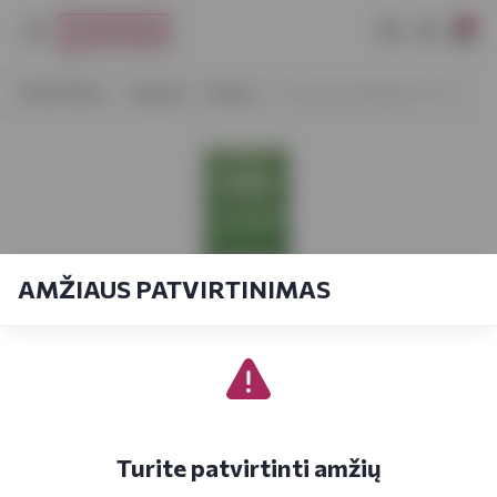
0
VYNOTEKA
Stiprieji
Džinas
Tanqueray Rangpur Gin 1 l
AMŽIAUS PATVIRTINIMAS
Turite patvirtinti amžių