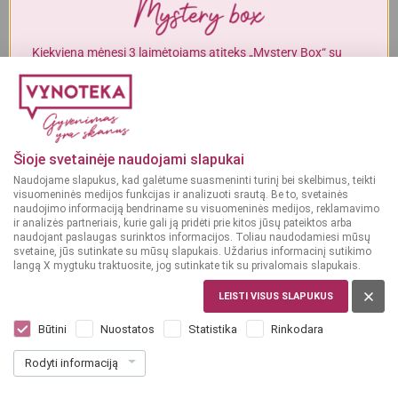
Alkoholinius gėrimus gali įsigyti tik asmenys, kuriems yra
ne mažiau
kaip 20 metų
.
Kiekvieną mėnesį 3 laimėtojams atiteks „Mystery Box“ su
gurmaniškais „Vynoteka“ produktais.
MAN YRA 20 METŲ
DALYVAUTI KONKURSE
MAN NĖRA 20 METŲ
Šioje svetainėje naudojami slapukai
Naudojame slapukus, kad galėtume suasmeninti turinį bei skelbimus, teikti
visuomeninės medijos funkcijas ir analizuoti srautą. Be to, svetainės
naudojimo informaciją bendriname su visuomeninės medijos, reklamavimo
ir analizės partneriais, kurie gali ją pridėti prie kitos jūsų pateiktos arba
naudojant paslaugas surinktos informacijos. Toliau naudodamiesi mūsų
svetaine, jūs sutinkate su mūsų slapukais. Uždarius informacinį sutikimo
langą X mygtuku traktuosite, jog sutinkate tik su privalomais slapukais.
LEISTI VISUS SLAPUKUS
SAKARTVELAS
Talisman Kindzmarauli 0,75 L
Būtini
Nuostatos
Statistika
Rinkodara
Dar nėra balsų, galite įvertinti
Rodyti informaciją
11
49
15.32 € / L
€