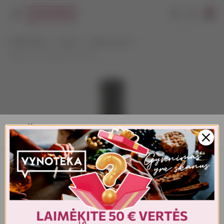
0
VYNOTEKA
Vynas
Ramus vynas
Talisman Kindzmarauli 0,75 L
AMŽIAUS PATVIRTINIMAS
Turite patvirtinti amžių