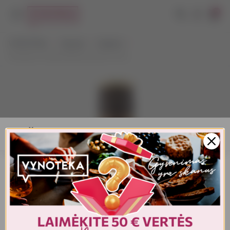
0
VYNOTEKA
Stiprieji
Degtinė
Stumbras Vodka Riešutų Skonio 0,5 L
AMŽIAUS PATVIRTINIMAS
Turite patvirtinti amžių