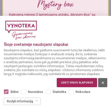
Alkoholinius gėrimus gali įsigyti tik asmenys, kuriems yra
ne mažiau
kaip 20 metų
.
Kiekvieną mėnesį 3 laimėtojams atiteks „Mystery Box“ su
gurmaniškais „Vynoteka“ produktais.
MAN YRA 20 METŲ
DALYVAUTI KONKURSE
MAN NĖRA 20 METŲ
Šioje svetainėje naudojami slapukai
Naudojame slapukus, kad galėtume suasmeninti turinį bei skelbimus, teikti
visuomeninės medijos funkcijas ir analizuoti srautą. Be to, svetainės
naudojimo informaciją bendriname su visuomeninės medijos, reklamavimo
ir analizės partneriais, kurie gali ją pridėti prie kitos jūsų pateiktos arba
naudojant paslaugas surinktos informacijos. Toliau naudodamiesi mūsų
svetaine, jūs sutinkate su mūsų slapukais. Uždarius informacinį sutikimo
langą X mygtuku traktuosite, jog sutinkate tik su privalomais slapukais.
LEISTI VISUS SLAPUKUS
LIETUVA
Stumbras Vodka Riešutų Skonio 0,5 L
Būtini
Nuostatos
Statistika
Rinkodara
Dar nėra balsų, galite įvertinti
Rodyti informaciją
12
49
24.98 € / L
€