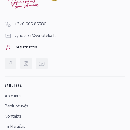
+370 665 85586
vynoteka@vynoteka.lt
Registruotis
VYNOTEKA
Apie mus
Parduotuvės
Kontaktai
Tinklaraštis