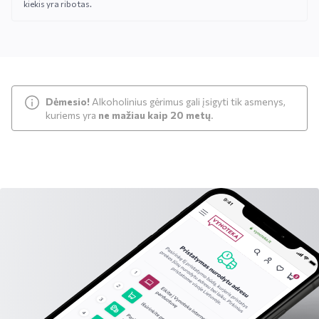
kiekis yra ribotas.
Dėmesio!
Alkoholinius gėrimus gali įsigyti tik asmenys,
kuriems yra
ne mažiau kaip 20 metų
.