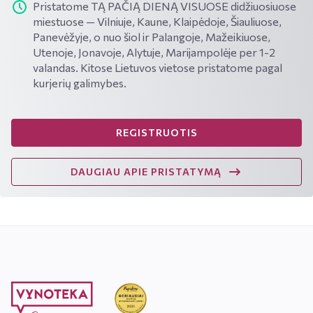
Pristatome TĄ PAČIĄ DIENĄ VISUOSE didžiuosiuose
miestuose — Vilniuje, Kaune, Klaipėdoje, Šiauliuose,
Panevėžyje, o nuo šiol ir Palangoje, Mažeikiuose,
Utenoje, Jonavoje, Alytuje, Marijampolėje per 1-2
valandas. Kitose Lietuvos vietose pristatome pagal
kurjerių galimybes.
REGISTRUOTIS
DAUGIAU APIE PRISTATYMĄ