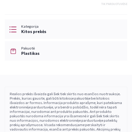
TIK PARDUOTUVĖSE
Kategorija
Kitos prekės
Pakuotė
Plastikas
Realios prekės išvaizda gali šiek tiek skirtis nuo esančios nuotraukoje.
Prekės, kurias gausite, gali būti kitokioje pakuotėje bei kitokios
išvaizdos ar formos. Informacija produkto aprašyme, kuri pateikiama
elektroninėje parduotuvėje, yra bendro pobūdžio, todėl nėra tapati
informacijai, nurodomai ant produkto pakuotės. Ant produkto
pakuotės nurodoma informacija yra išsamesnė ir gali šiek tiek skirtis
nuo informacijos, nurodomos elektroninėje parduotuvėje pateiktų
prekių aprašymuose. Visada rekomenduojame perskaityti ir
vadovautis informacija, esančia ant prekės pakuotės. Akcijinių prekių