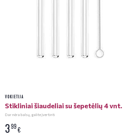
VOKIETIJA
Stikliniai šiaudeliai su šepetėlių 4 vnt.
Dar nėra balsų, galite įvertinti
3
99
€