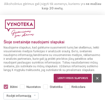
Alkoholinius gėrimus gali įsigyti tik asmenys, kuriems yra
ne mažiau
kaip 20 metų
.
MAN YRA 20 METŲ
MAN NĖRA 20 METŲ
Šioje svetainėje naudojami slapukai
Naudojame slapukus, kad galėtume suasmeninti turinį bei skelbimus, teikti
visuomeninės medijos funkcijas ir analizuoti srautą. Be to, svetainės
naudojimo informaciją bendriname su visuomeninės medijos, reklamavimo
ir analizės partneriais, kurie gali ją pridėti prie kitos jūsų pateiktos arba
naudojant paslaugas surinktos informacijos. Toliau naudodamiesi mūsų
svetaine, jūs sutinkate su mūsų slapukais. Uždarius informacinį sutikimo
langą X mygtuku traktuosite, jog sutinkate tik su privalomais slapukais.
BELGIJA
Stella Artois 0,33 L
LEISTI VISUS SLAPUKUS
Dar nėra balsų, galite įvertinti
Būtini
Nuostatos
Statistika
Rinkodara
1
79
Rodyti informaciją
5.42 € / L
€