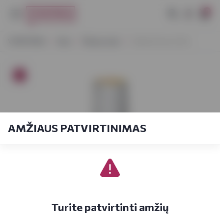
0
VYNOTEKA
Alus
Šviesus alus
Stella Artois 0,33 L
AMŽIAUS PATVIRTINIMAS
Turite patvirtinti amžių