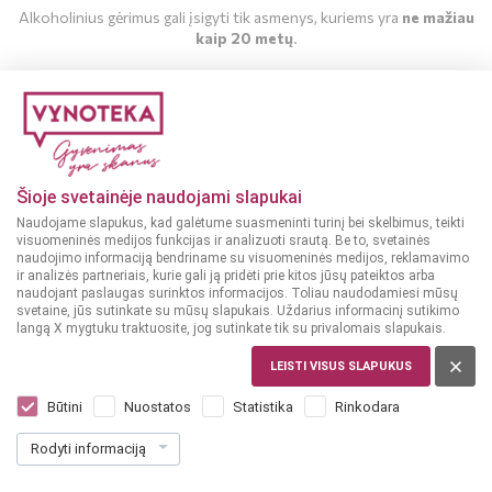
Alkoholinius gėrimus gali įsigyti tik asmenys, kuriems yra
ne mažiau
kaip 20 metų
.
MAN YRA 20 METŲ
MAN NĖRA 20 METŲ
Šioje svetainėje naudojami slapukai
Naudojame slapukus, kad galėtume suasmeninti turinį bei skelbimus, teikti
visuomeninės medijos funkcijas ir analizuoti srautą. Be to, svetainės
naudojimo informaciją bendriname su visuomeninės medijos, reklamavimo
ir analizės partneriais, kurie gali ją pridėti prie kitos jūsų pateiktos arba
naudojant paslaugas surinktos informacijos. Toliau naudodamiesi mūsų
svetaine, jūs sutinkate su mūsų slapukais. Uždarius informacinį sutikimo
langą X mygtuku traktuosite, jog sutinkate tik su privalomais slapukais.
LEISTI VISUS SLAPUKUS
LIETUVA
Stakliškės Honey 0,7 L
Būtini
Nuostatos
Statistika
Rinkodara
Dar nėra balsų, galite įvertinti
Rodyti informaciją
23
99
34.27 € / L
€