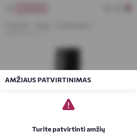
0
VYNOTEKA
Stiprieji
Spiritiniai gėrimai
Stakliškės Honey 0,7 L
AMŽIAUS PATVIRTINIMAS
Turite patvirtinti amžių