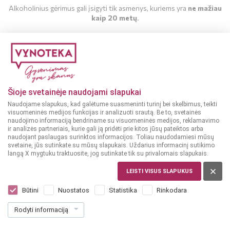
Alkoholinius gėrimus gali įsigyti tik asmenys, kuriems yra
ne mažiau
kaip 20 metų
.
MAN YRA 20 METŲ
MAN NĖRA 20 METŲ
Šioje svetainėje naudojami slapukai
Naudojame slapukus, kad galėtume suasmeninti turinį bei skelbimus, teikti
visuomeninės medijos funkcijas ir analizuoti srautą. Be to, svetainės
naudojimo informaciją bendriname su visuomeninės medijos, reklamavimo
ir analizės partneriais, kurie gali ją pridėti prie kitos jūsų pateiktos arba
naudojant paslaugas surinktos informacijos. Toliau naudodamiesi mūsų
svetaine, jūs sutinkate su mūsų slapukais. Uždarius informacinį sutikimo
langą X mygtuku traktuosite, jog sutinkate tik su privalomais slapukais.
LIETUVA
Stakliškės Honey 0,5 l
LEISTI VISUS SLAPUKUS
Dar nėra balsų, galite įvertinti
Būtini
Nuostatos
Statistika
Rinkodara
14
99
Rodyti informaciją
29.98 € / L
€