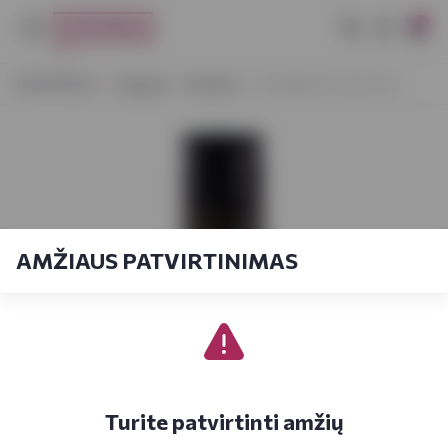
0
VYNOTEKA
Stiprieji
Brendis
Stakliškės Honey 0,5 l
AMŽIAUS PATVIRTINIMAS
Turite patvirtinti amžių