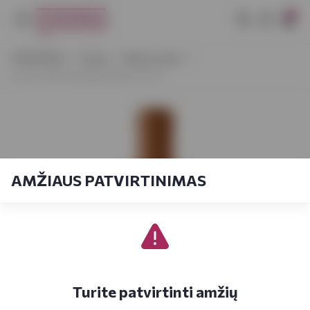
0
VYNOTEKA
Vynas
Ramus vynas
Sol de Chile Gewurztraminer 0,75 l
AMŽIAUS PATVIRTINIMAS
Turite patvirtinti amžių