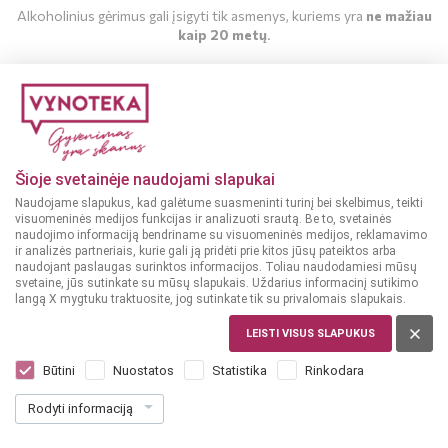
Alkoholinius gėrimus gali įsigyti tik asmenys, kuriems yra
ne mažiau
kaip 20 metų
.
MAN YRA 20 METŲ
MAN NĖRA 20 METŲ
Šioje svetainėje naudojami slapukai
Naudojame slapukus, kad galėtume suasmeninti turinį bei skelbimus, teikti
visuomeninės medijos funkcijas ir analizuoti srautą. Be to, svetainės
naudojimo informaciją bendriname su visuomeninės medijos, reklamavimo
ir analizės partneriais, kurie gali ją pridėti prie kitos jūsų pateiktos arba
naudojant paslaugas surinktos informacijos. Toliau naudodamiesi mūsų
svetaine, jūs sutinkate su mūsų slapukais. Uždarius informacinį sutikimo
langą X mygtuku traktuosite, jog sutinkate tik su privalomais slapukais.
LEISTI VISUS SLAPUKUS
ČILĖ
Sol de Chile Gewurztraminer 0,75 l
Būtini
Nuostatos
Statistika
Rinkodara
Dar nėra balsų, galite įvertinti
Rodyti informaciją
8
49
11.32 € / L
€