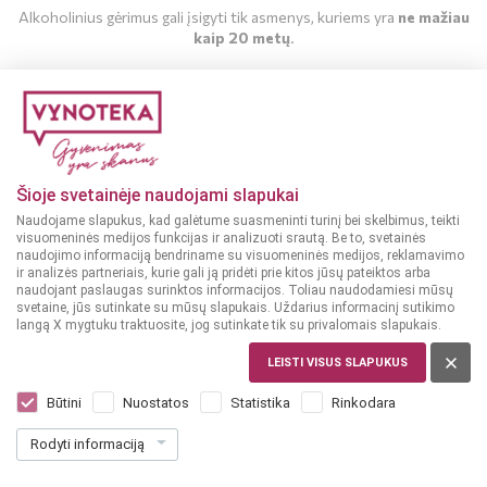
Alkoholinius gėrimus gali įsigyti tik asmenys, kuriems yra
ne mažiau
kaip 20 metų
.
MAN YRA 20 METŲ
MAN NĖRA 20 METŲ
Šioje svetainėje naudojami slapukai
Naudojame slapukus, kad galėtume suasmeninti turinį bei skelbimus, teikti
visuomeninės medijos funkcijas ir analizuoti srautą. Be to, svetainės
naudojimo informaciją bendriname su visuomeninės medijos, reklamavimo
ir analizės partneriais, kurie gali ją pridėti prie kitos jūsų pateiktos arba
naudojant paslaugas surinktos informacijos. Toliau naudodamiesi mūsų
svetaine, jūs sutinkate su mūsų slapukais. Uždarius informacinį sutikimo
langą X mygtuku traktuosite, jog sutinkate tik su privalomais slapukais.
LIETUVA
Sobieski Premium 0,5 L
LEISTI VISUS SLAPUKUS
Dar nėra balsų, galite įvertinti
Būtini
Nuostatos
Statistika
Rinkodara
10
99
Rodyti informaciją
21.98 € / L
€