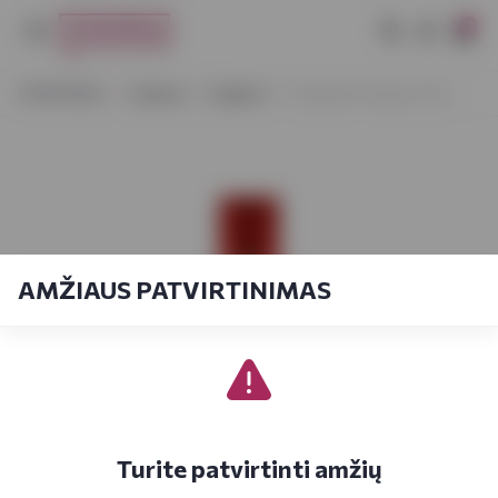
0
VYNOTEKA
Stiprieji
Degtinė
Sobieski Premium 0,5 L
AMŽIAUS PATVIRTINIMAS
Turite patvirtinti amžių