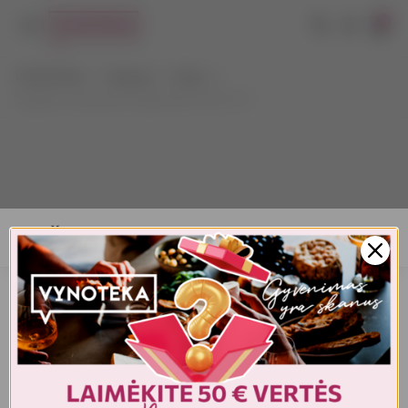
0
VYNOTEKA
Stiprieji
Viskis
Singleton Speyside Single Malt 15YO 0,7 l
AMŽIAUS PATVIRTINIMAS
Turite patvirtinti amžių