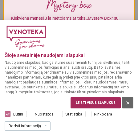
Alkoholinius gėrimus gali įsigyti tik asmenys, kuriems yra
ne mažiau
kaip 20 metų
.
Kiekvieną mėnesį 3 laimėtojams atiteks „Mystery Box“ su
gurmaniškais „Vynoteka“ produktais.
MAN YRA 20 METŲ
DALYVAUTI KONKURSE
MAN NĖRA 20 METŲ
Šioje svetainėje naudojami slapukai
Naudojame slapukus, kad galėtume suasmeninti turinį bei skelbimus, teikti
visuomeninės medijos funkcijas ir analizuoti srautą. Be to, svetainės
naudojimo informaciją bendriname su visuomeninės medijos, reklamavimo
ir analizės partneriais, kurie gali ją pridėti prie kitos jūsų pateiktos arba
naudojant paslaugas surinktos informacijos. Toliau naudodamiesi mūsų
svetaine, jūs sutinkate su mūsų slapukais. Uždarius informacinį sutikimo
langą X mygtuku traktuosite, jog sutinkate tik su privalomais slapukais.
LEISTI VISUS SLAPUKUS
DIDŽIOJI BRITANIJA
Singleton Speyside Single Malt 15YO 0,7
Būtini
Nuostatos
Statistika
Rinkodara
l
Rodyti informaciją
Dar nėra balsų, galite įvertinti