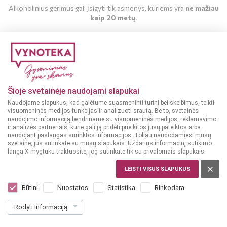
Skaniausias naujienas bei geriausias akcijas gausite pirmieji!
Alkoholinius gėrimus gali įsigyti tik asmenys, kuriems yra
ne mažiau
kaip 20 metų
.
MAN YRA 20 METŲ
Sutinku su„Vynoteka“
privatumo politika
.
Paspausdamas patvirtinu, kad sutinku, kad mano duomenys būtų tvarkomi tiesioginės rinkodaros
MAN NĖRA 20 METŲ
tikslu ir kad esu susipažinęs su privatumo politikoje numatytomis tvarkymo sąlygomis*
Šioje svetainėje naudojami slapukai
Naudojame slapukus, kad galėtume suasmeninti turinį bei skelbimus, teikti
PRENUMERUOTI
visuomeninės medijos funkcijas ir analizuoti srautą. Be to, svetainės
naudojimo informaciją bendriname su visuomeninės medijos, reklamavimo
ir analizės partneriais, kurie gali ją pridėti prie kitos jūsų pateiktos arba
naudojant paslaugas surinktos informacijos. Toliau naudodamiesi mūsų
svetaine, jūs sutinkate su mūsų slapukais. Uždarius informacinį sutikimo
langą X mygtuku traktuosite, jog sutinkate tik su privalomais slapukais.
LEISTI VISUS SLAPUKUS
PORTUGALIJA
Silk and Spice Red Blend 0,75 L
Būtini
Nuostatos
Statistika
Rinkodara
(1)
Rodyti informaciją
11
49
15.32 € / L
€