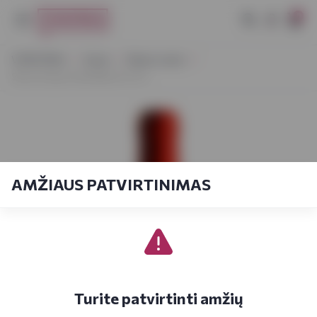
0
VYNOTEKA
Vynas
Ramus vynas
Silk and Spice Red Blend 0,75 L
AMŽIAUS PATVIRTINIMAS
Turite patvirtinti amžių
UŽSISAKYKITE AKCIJŲ LEIDINUKĄ