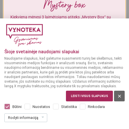
Alkoholinius gėrimus gali įsigyti tik asmenys, kuriems yra
ne mažiau
kaip 20 metų
.
Kiekvieną mėnesį 3 laimėtojams atiteks „Mystery Box“ su
gurmaniškais „Vynoteka“ produktais.
MAN YRA 20 METŲ
DALYVAUTI KONKURSE
MAN NĖRA 20 METŲ
Šioje svetainėje naudojami slapukai
Naudojame slapukus, kad galėtume suasmeninti turinį bei skelbimus, teikti
visuomeninės medijos funkcijas ir analizuoti srautą. Be to, svetainės
naudojimo informaciją bendriname su visuomeninės medijos, reklamavimo
ir analizės partneriais, kurie gali ją pridėti prie kitos jūsų pateiktos arba
naudojant paslaugas surinktos informacijos. Toliau naudodamiesi mūsų
svetaine, jūs sutinkate su mūsų slapukais. Uždarius informacinį sutikimo
langą X mygtuku traktuosite, jog sutinkate tik su privalomais slapukais.
LEISTI VISUS SLAPUKUS
PRANCŪZIJA, LANGUEDOC-ROUSSILLON
Signature Tautavel Cotes du Roussillon
Būtini
Nuostatos
Statistika
Rinkodara
0,75 l
Rodyti informaciją
Dar nėra balsų, galite įvertinti