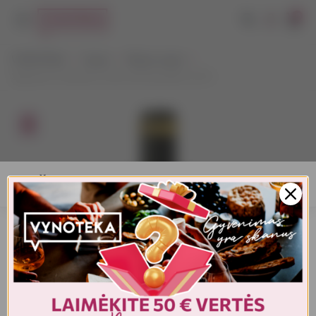
0
VYNOTEKA
Vynas
Ramus vynas
Signature Tautavel Cotes du Roussillon 0,75 l
AMŽIAUS PATVIRTINIMAS
Turite patvirtinti amžių