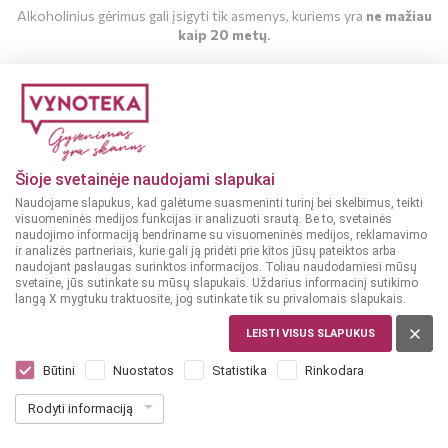
Alkoholinius gėrimus gali įsigyti tik asmenys, kuriems yra
ne mažiau
kaip 20 metų
.
MAN YRA 20 METŲ
MAN NĖRA 20 METŲ
Šioje svetainėje naudojami slapukai
Naudojame slapukus, kad galėtume suasmeninti turinį bei skelbimus, teikti
visuomeninės medijos funkcijas ir analizuoti srautą. Be to, svetainės
naudojimo informaciją bendriname su visuomeninės medijos, reklamavimo
ir analizės partneriais, kurie gali ją pridėti prie kitos jūsų pateiktos arba
naudojant paslaugas surinktos informacijos. Toliau naudodamiesi mūsų
svetaine, jūs sutinkate su mūsų slapukais. Uždarius informacinį sutikimo
langą X mygtuku traktuosite, jog sutinkate tik su privalomais slapukais.
LEISTI VISUS SLAPUKUS
PANAMA
SeRum Mamie 0,7 l
Būtini
Nuostatos
Statistika
Rinkodara
Dar nėra balsų, galite įvertinti
Rodyti informaciją
29
99
42.84 € / L
€