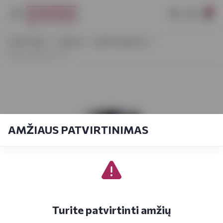
0
VYNOTEKA
Stiprieji
Spiritiniai gėrimai
SeRum Mamie 0,7 l
AMŽIAUS PATVIRTINIMAS
Turite patvirtinti amžių