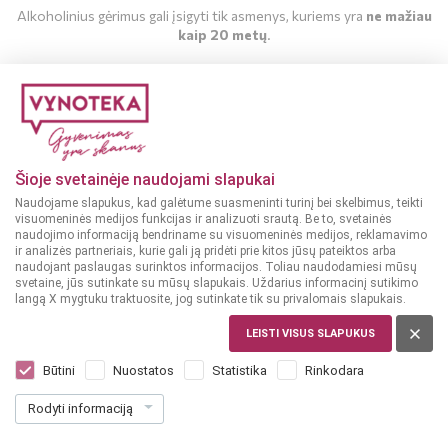
Alkoholinius gėrimus gali įsigyti tik asmenys, kuriems yra
ne mažiau
kaip 20 metų
.
MAN YRA 20 METŲ
MAN NĖRA 20 METŲ
Džiovinti vaisiai ir
Šioje svetainėje naudojami slapukai
uogos
,
Pyragai ir
Sėklos
,
Krekeriai
pyragaičiai
,
Sėklos
LIETUVA
Naudojame slapukus, kad galėtume suasmeninti turinį bei skelbimus, teikti
ISPANIJA
visuomeninės medijos funkcijas ir analizuoti srautą. Be to, svetainės
Mon Ami Sėklų traškiai
naudojimo informaciją bendriname su visuomeninės medijos, reklamavimo
Healthy Bites Fig and
su svogūnais ir
ir analizės partneriais, kurie gali ją pridėti prie kitos jūsų pateiktos arba
Almond Sausas vaisių
naudojant paslaugas surinktos informacijos. Toliau naudodamiesi mūsų
grietinėle 135 g
pyragas 200 g
svetaine, jūs sutinkate su mūsų slapukais. Uždarius informacinį sutikimo
Dar nėra balsų, galite įvertinti
langą X mygtuku traktuosite, jog sutinkate tik su privalomais slapukais.
Dar nėra balsų, galite įvertinti
2
19
3
LEISTI VISUS SLAPUKUS
€
49
€
16.22 € / Kg
Būtini
Nuostatos
Statistika
Rinkodara
17.45 € / Kg
Į KREPŠELĮ
Rodyti informaciją
Į KREPŠELĮ