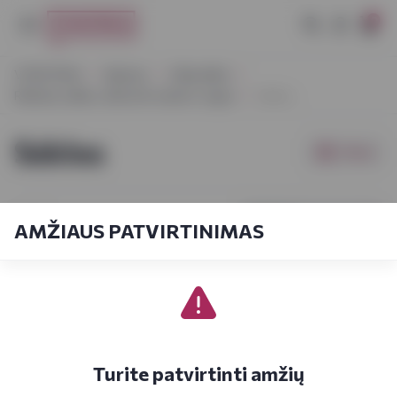
0
VYNOTEKA
Maistas
Užkandžiai
Riešutai, sėklos, džiovinti vaisiai ir uogos
Sėklos
Sėklos
Filtrai
Pagal kainą
1-3
iš
3
AMŽIAUS PATVIRTINIMAS
Turite patvirtinti amžių