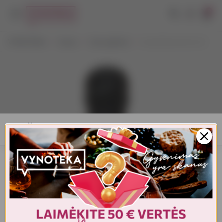
0
VYNOTEKA
Vynas
Vyno gėrimai
Scandi Extra Dry 0,2 l
AMŽIAUS PATVIRTINIMAS
Turite patvirtinti amžių