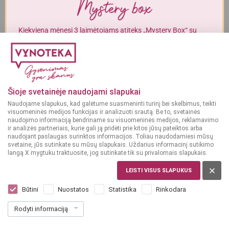
Alkoholinius gėrimus gali įsigyti tik asmenys, kuriems yra
ne mažiau
kaip 20 metų
.
Kiekvieną mėnesį 3 laimėtojams atiteks „Mystery Box“ su
gurmaniškais „Vynoteka“ produktais.
MAN YRA 20 METŲ
DALYVAUTI KONKURSE
MAN NĖRA 20 METŲ
Šioje svetainėje naudojami slapukai
Naudojame slapukus, kad galėtume suasmeninti turinį bei skelbimus, teikti
visuomeninės medijos funkcijas ir analizuoti srautą. Be to, svetainės
naudojimo informaciją bendriname su visuomeninės medijos, reklamavimo
ir analizės partneriais, kurie gali ją pridėti prie kitos jūsų pateiktos arba
naudojant paslaugas surinktos informacijos. Toliau naudodamiesi mūsų
svetaine, jūs sutinkate su mūsų slapukais. Uždarius informacinį sutikimo
langą X mygtuku traktuosite, jog sutinkate tik su privalomais slapukais.
LIETUVA
LEISTI VISUS SLAPUKUS
Scandi Extra Dry 0,2 l
Dar nėra balsų, galite įvertinti
Būtini
Nuostatos
Statistika
Rinkodara
2
39
Rodyti informaciją
11.95 € / L
€