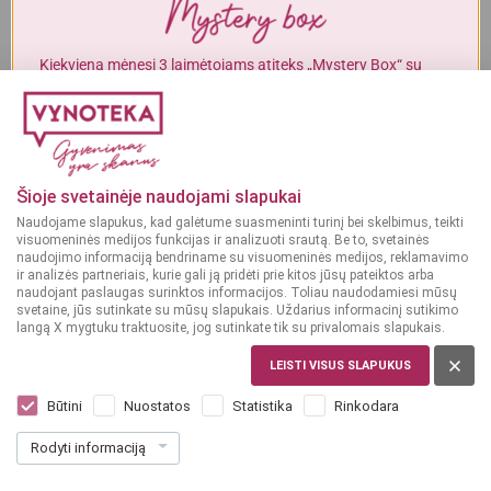
Alkoholinius gėrimus gali įsigyti tik asmenys, kuriems yra
ne mažiau
kaip 20 metų
.
Kiekvieną mėnesį 3 laimėtojams atiteks „Mystery Box“ su
gurmaniškais „Vynoteka“ produktais.
MAN YRA 20 METŲ
DALYVAUTI KONKURSE
MAN NĖRA 20 METŲ
Šioje svetainėje naudojami slapukai
Naudojame slapukus, kad galėtume suasmeninti turinį bei skelbimus, teikti
visuomeninės medijos funkcijas ir analizuoti srautą. Be to, svetainės
naudojimo informaciją bendriname su visuomeninės medijos, reklamavimo
ir analizės partneriais, kurie gali ją pridėti prie kitos jūsų pateiktos arba
naudojant paslaugas surinktos informacijos. Toliau naudodamiesi mūsų
svetaine, jūs sutinkate su mūsų slapukais. Uždarius informacinį sutikimo
langą X mygtuku traktuosite, jog sutinkate tik su privalomais slapukais.
LEISTI VISUS SLAPUKUS
ITALIJA
Saragat Vermentino Isola dei Nuraghi
Būtini
Nuostatos
Statistika
Rinkodara
0,75 L
Rodyti informaciją
Dar nėra balsų, galite įvertinti