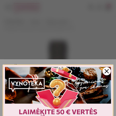
0
VYNOTEKA
Vynas
Ramus vynas
Saragat Vermentino Isola dei Nuraghi 0,75 L
AMŽIAUS PATVIRTINIMAS
Turite patvirtinti amžių