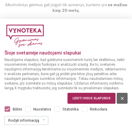
Alkoholinius gėrimus gali įsigyti tik asmenys, kuriems yra
ne mažiau
kaip 20 metų
.
MAN YRA 20 METŲ
MAN NĖRA 20 METŲ
Šioje svetainėje naudojami slapukai
Naudojame slapukus, kad galėtume suasmeninti turinį bei skelbimus, teikti
visuomeninės medijos funkcijas ir analizuoti srautą. Be to, svetainės
naudojimo informaciją bendriname su visuomeninės medijos, reklamavimo
ir analizės partneriais, kurie gali ją pridėti prie kitos jūsų pateiktos arba
naudojant paslaugas surinktos informacijos. Toliau naudodamiesi mūsų
svetaine, jūs sutinkate su mūsų slapukais. Uždarius informacinį sutikimo
langą X mygtuku traktuosite, jog sutinkate tik su privalomais slapukais.
LEISTI VISUS SLAPUKUS
ITALIJA, PUGLIA
Santoro Primitivo Puglia 0,75 L
Būtini
Nuostatos
Statistika
Rinkodara
(2)
Rodyti informaciją
8
99
11.99 € / L
€