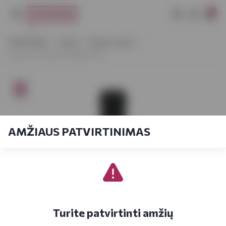
0
VYNOTEKA
Vynas
Ramus vynas
Santoro Primitivo Puglia 0,75 L
AMŽIAUS PATVIRTINIMAS
Turite patvirtinti amžių