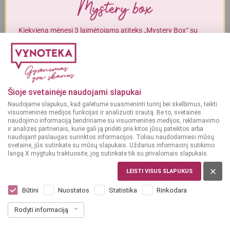
Alkoholinius gėrimus gali įsigyti tik asmenys, kuriems yra
ne mažiau
kaip 20 metų
.
Kiekvieną mėnesį 3 laimėtojams atiteks „Mystery Box“ su
gurmaniškais „Vynoteka“ produktais.
MAN YRA 20 METŲ
DALYVAUTI KONKURSE
MAN NĖRA 20 METŲ
Šioje svetainėje naudojami slapukai
Naudojame slapukus, kad galėtume suasmeninti turinį bei skelbimus, teikti
visuomeninės medijos funkcijas ir analizuoti srautą. Be to, svetainės
naudojimo informaciją bendriname su visuomeninės medijos, reklamavimo
ir analizės partneriais, kurie gali ją pridėti prie kitos jūsų pateiktos arba
naudojant paslaugas surinktos informacijos. Toliau naudodamiesi mūsų
svetaine, jūs sutinkate su mūsų slapukais. Uždarius informacinį sutikimo
langą X mygtuku traktuosite, jog sutinkate tik su privalomais slapukais.
LEISTI VISUS SLAPUKUS
ITALIJA
Santoro Chardonnay 3 L
Būtini
Nuostatos
Statistika
Rinkodara
Dar nėra balsų, galite įvertinti
Rodyti informaciją
26
99
9.00 € / L
€