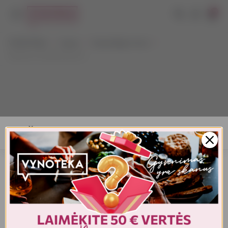
0
VYNOTEKA
Vynas
Vynas Bag-in-box
Santoro Chardonnay 3 L
AMŽIAUS PATVIRTINIMAS
Turite patvirtinti amžių