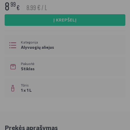
8
99
8.99 € / L
€
Į KREPŠELĮ
Kategorija
Alyvuogių aliejus
Pakuotė
Stiklas
Tūris
1 x 1 L
Prekės aprašymas