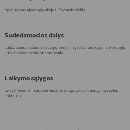
Ypač grynas alyvuogių aliejus. Grynasis kiekis 1 l.
Sudedamosios dalys
aukščiausios rūšies alyvuogių aliejus, išgautas tiesiogiai iš alyvuogių
ir tik mechaninėmis priemonėmis.
Laikymo sąlygos
Laikyti vėsioje ir sausoje vietoje. Saugoti nuo tiesioginių saulės
spindulių.