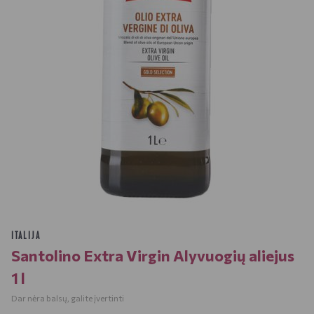
ITALIJA
Santolino Extra Virgin Alyvuogių aliejus
1 l
Dar nėra balsų, galite įvertinti