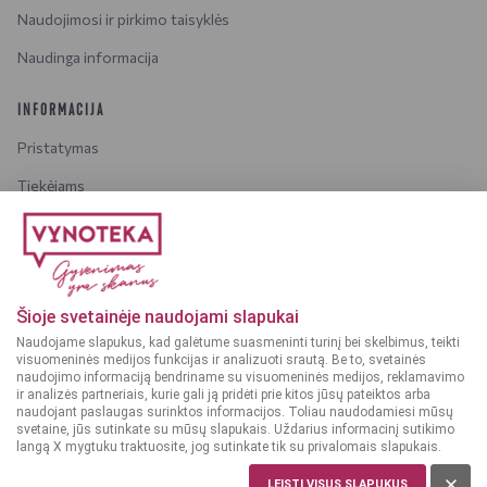
Naudojimosi ir pirkimo taisyklės
Naudinga informacija
INFORMACIJA
Pristatymas
Tiekėjams
Karjera
Dažniausiai užduodami klausimai
Šioje svetainėje naudojami slapukai
Dėmesio!
Alkoholinius gėrimus gali įsigyti tik asmenys,
Naudojame slapukus, kad galėtume suasmeninti turinį bei skelbimus, teikti
kuriems yra
ne mažiau kaip 20 metų
.
visuomeninės medijos funkcijas ir analizuoti srautą. Be to, svetainės
naudojimo informaciją bendriname su visuomeninės medijos, reklamavimo
ir analizės partneriais, kurie gali ją pridėti prie kitos jūsų pateiktos arba
naudojant paslaugas surinktos informacijos. Toliau naudodamiesi mūsų
svetaine, jūs sutinkate su mūsų slapukais. Uždarius informacinį sutikimo
langą X mygtuku traktuosite, jog sutinkate tik su privalomais slapukais.
© 2025 VYNOTEKA - Visos teisės saugomos
LEISTI VISUS SLAPUKUS