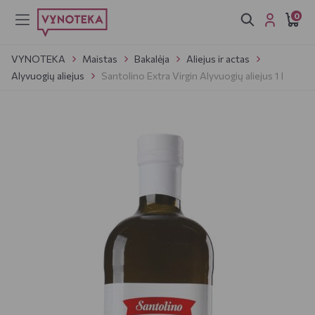
0
VYNOTEKA
Maistas
Bakalėja
Aliejus ir actas
Alyvuogių aliejus
Santolino Extra Virgin Alyvuogių aliejus 1 l