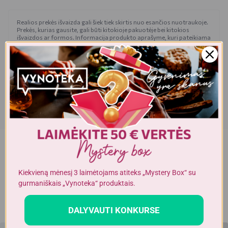
Realios prekės išvaizda gali šiek tiek skirtis nuo esančios nuotraukoje.
Prekės, kurias gausite, gali būti kitokioje pakuotėje bei kitokios
išvaizdos ar formos. Informacija produkto aprašyme, kuri pateikiama
elektroninėje parduotuvėje, yra bendro pobūdžio, todėl nėra tapati
informacijai, nurodomai ant produkto pakuotės. Ant produkto
pakuotės nurodoma informacija yra išsamesnė ir gali šiek tiek skirtis
nuo informacijos, nurodomos elektroninėje parduotuvėje pateiktų
prekių aprašymuose. Visada rekomenduojame perskaityti ir
vadovautis informacija, esančia ant prekės pakuotės. Akcijinių prekių
kiekis yra ribotas.
Dėmesio!
Alkoholinius gėrimus gali įsigyti tik asmenys,
kuriems yra
ne mažiau kaip 20 metų
.
Kiekvieną mėnesį 3 laimėtojams atiteks „Mystery Box“ su
gurmaniškais „Vynoteka“ produktais.
DALYVAUTI KONKURSE