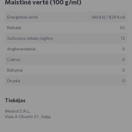
Maistinė vertė (100 g/ml)
Energetinė vertė
3404 kJ
/
828 Kcal
Riebalai
92
Sočiosios riebalų rūgštys
12
Angliavandeniai
0
Cukrus
0
Baltymai
0
Druska
0
Tiekėjas
Medsol S.R.L.
Viale A Olivetti 37 , Italija