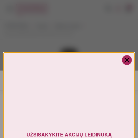
0
VYNOTEKA
Vynas
Ramus vynas
Santa Alba Rioja Viura DOCA 0,75 L
AMŽIAUS PATVIRTINIMAS
Turite patvirtinti amžių
UŽSISAKYKITE AKCIJŲ LEIDINUKĄ