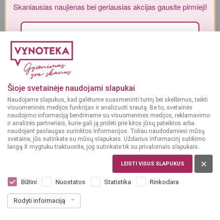
Skaniausias naujienas bei geriausias akcijas gausite pirmieji!
Alkoholinius gėrimus gali įsigyti tik asmenys, kuriems yra
ne mažiau
kaip 20 metų
.
MAN YRA 20 METŲ
Sutinku su„Vynoteka“
privatumo politika
.
Paspausdamas patvirtinu, kad sutinku, kad mano duomenys būtų tvarkomi tiesioginės rinkodaros
MAN NĖRA 20 METŲ
tikslu ir kad esu susipažinęs su privatumo politikoje numatytomis tvarkymo sąlygomis*
Šioje svetainėje naudojami slapukai
Naudojame slapukus, kad galėtume suasmeninti turinį bei skelbimus, teikti
PRENUMERUOTI
visuomeninės medijos funkcijas ir analizuoti srautą. Be to, svetainės
naudojimo informaciją bendriname su visuomeninės medijos, reklamavimo
ir analizės partneriais, kurie gali ją pridėti prie kitos jūsų pateiktos arba
naudojant paslaugas surinktos informacijos. Toliau naudodamiesi mūsų
svetaine, jūs sutinkate su mūsų slapukais. Uždarius informacinį sutikimo
langą X mygtuku traktuosite, jog sutinkate tik su privalomais slapukais.
LEISTI VISUS SLAPUKUS
ISPANIJA, RIOJA
Santa Alba Rioja Viura DOCA 0,75 L
Būtini
Nuostatos
Statistika
Rinkodara
Dar nėra balsų, galite įvertinti
Rodyti informaciją
11
09
14.79 € / L
€