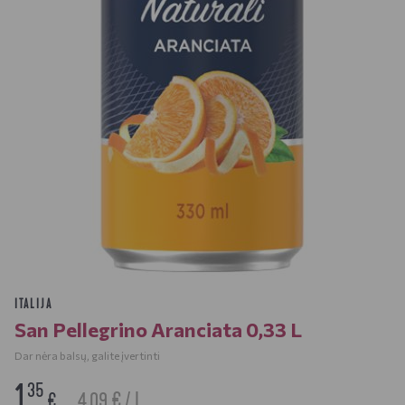
ITALIJA
San Pellegrino Aranciata 0,33 L
Dar nėra balsų, galite įvertinti
1
35
4.09 € / L
€