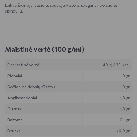
Laikyti švarioje, vėsioje, sausoje vietoje, saugant nuo saulės
spindulių.
Maistinė vertė (100 g/ml)
Energetinė vertė
140 kJ
/
33 Kcal
Riebalai
0 gr
Sočiosios riebalų rūgštys
0 gr
Angliavandeniai
7,8 gr
Cukrus
7,8 gr
Baltymai
0,1 gr
Druska
<0,0 gr