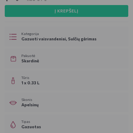
Į KREPŠELĮ
Kategorija
Gazuoti vaisvandeniai, Sulčių gėrimas
Pakuotė
Skardinė
Tūris
1 x 0.33 L
Skonis
Apelsinų
Tipas
Gazuotas