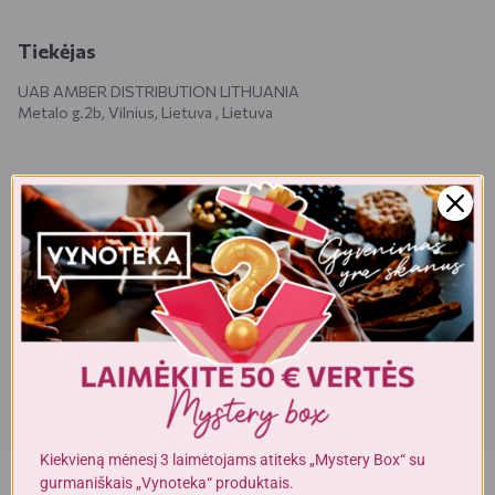
Tiekėjas
UAB AMBER DISTRIBUTION LITHUANIA
Metalo g.2b, Vilnius, Lietuva , Lietuva
Realios prekės išvaizda gali šiek tiek skirtis nuo esančios nuotraukoje.
Prekės, kurias gausite, gali būti kitokioje pakuotėje bei kitokios
išvaizdos ar formos. Informacija produkto aprašyme, kuri pateikiama
elektroninėje parduotuvėje, yra bendro pobūdžio, todėl nėra tapati
informacijai, nurodomai ant produkto pakuotės. Ant produkto
pakuotės nurodoma informacija yra išsamesnė ir gali šiek tiek skirtis
nuo informacijos, nurodomos elektroninėje parduotuvėje pateiktų
prekių aprašymuose. Visada rekomenduojame perskaityti ir
vadovautis informacija, esančia ant prekės pakuotės. Akcijinių prekių
kiekis yra ribotas.
Kiekvieną mėnesį 3 laimėtojams atiteks „Mystery Box“ su
gurmaniškais „Vynoteka“ produktais.