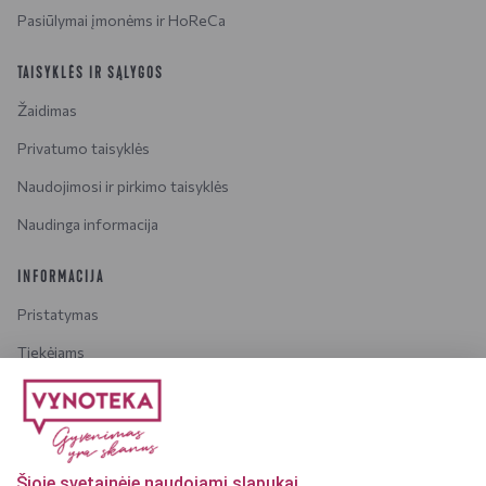
Pasiūlymai įmonėms ir HoReCa
TAISYKLĖS IR SĄLYGOS
Žaidimas
Privatumo taisyklės
Naudojimosi ir pirkimo taisyklės
Naudinga informacija
INFORMACIJA
Pristatymas
Tiekėjams
Karjera
Dažniausiai užduodami klausimai
Šioje svetainėje naudojami slapukai