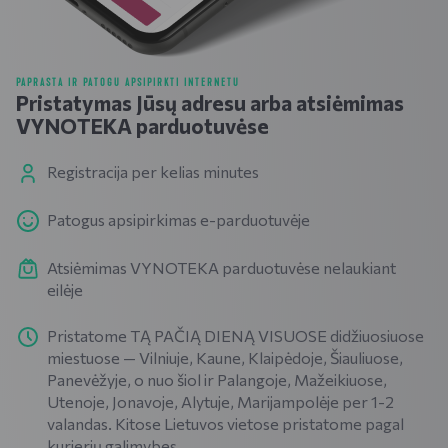
PAPRASTA IR PATOGU APSIPIRKTI INTERNETU
Pristatymas Jūsų adresu arba atsiėmimas
VYNOTEKA parduotuvėse
Registracija per kelias minutes
Patogus apsipirkimas e-parduotuvėje
Atsiėmimas VYNOTEKA parduotuvėse nelaukiant
eilėje
Pristatome TĄ PAČIĄ DIENĄ VISUOSE didžiuosiuose
miestuose — Vilniuje, Kaune, Klaipėdoje, Šiauliuose,
Panevėžyje, o nuo šiol ir Palangoje, Mažeikiuose,
Utenoje, Jonavoje, Alytuje, Marijampolėje per 1-2
valandas. Kitose Lietuvos vietose pristatome pagal
kurjerių galimybes.