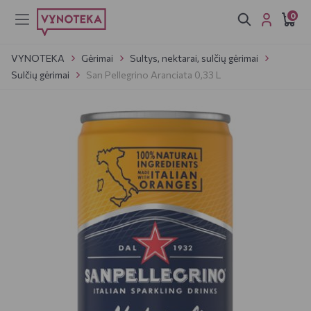
0
VYNOTEKA
Gėrimai
Sultys, nektarai, sulčių gėrimai
Sulčių gėrimai
San Pellegrino Aranciata 0,33 L