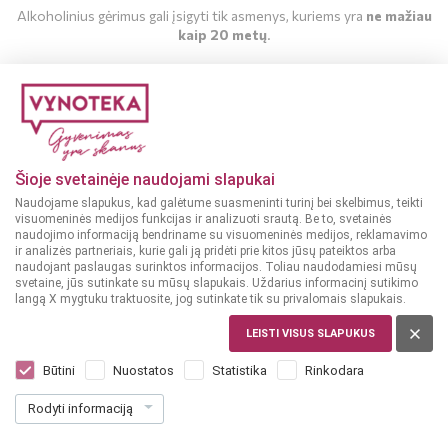
Alkoholinius gėrimus gali įsigyti tik asmenys, kuriems yra
ne mažiau
kaip 20 metų
.
MAN YRA 20 METŲ
MAN NĖRA 20 METŲ
Šioje svetainėje naudojami slapukai
Naudojame slapukus, kad galėtume suasmeninti turinį bei skelbimus, teikti
visuomeninės medijos funkcijas ir analizuoti srautą. Be to, svetainės
naudojimo informaciją bendriname su visuomeninės medijos, reklamavimo
ir analizės partneriais, kurie gali ją pridėti prie kitos jūsų pateiktos arba
naudojant paslaugas surinktos informacijos. Toliau naudodamiesi mūsų
svetaine, jūs sutinkate su mūsų slapukais. Uždarius informacinį sutikimo
langą X mygtuku traktuosite, jog sutinkate tik su privalomais slapukais.
MEKSIKA
San Jose Gold 0,7 l
LEISTI VISUS SLAPUKUS
Dar nėra balsų, galite įvertinti
Būtini
Nuostatos
Statistika
Rinkodara
18
99
Rodyti informaciją
27.13 € / L
€