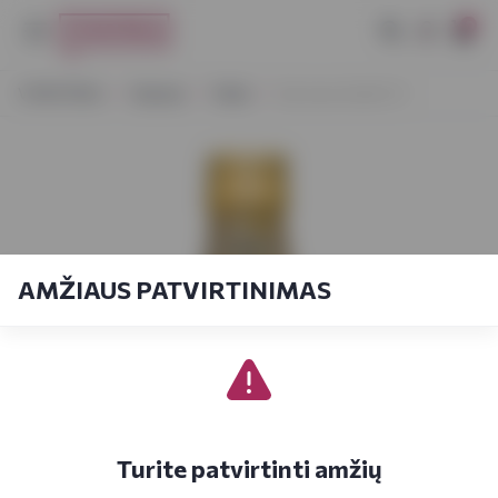
0
VYNOTEKA
Stiprieji
Tekila
San Jose Gold 0,7 l
AMŽIAUS PATVIRTINIMAS
Turite patvirtinti amžių