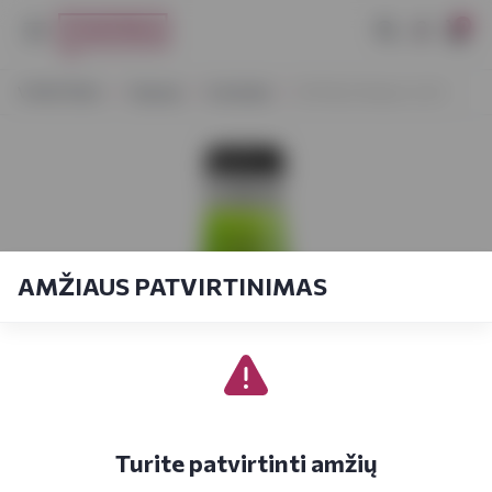
0
VYNOTEKA
Stiprieji
Kokteiliai
ROYALE Mojito 0,33 l
AMŽIAUS PATVIRTINIMAS
Turite patvirtinti amžių