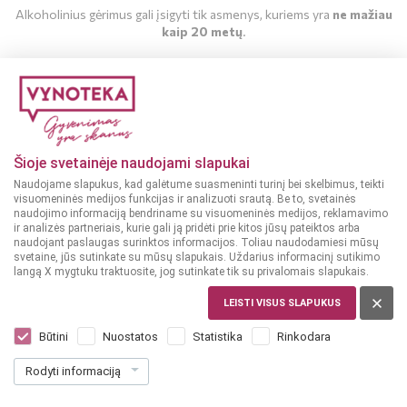
Alkoholinius gėrimus gali įsigyti tik asmenys, kuriems yra
ne mažiau
kaip 20 metų
.
MAN YRA 20 METŲ
MAN NĖRA 20 METŲ
Šioje svetainėje naudojami slapukai
Naudojame slapukus, kad galėtume suasmeninti turinį bei skelbimus, teikti
visuomeninės medijos funkcijas ir analizuoti srautą. Be to, svetainės
naudojimo informaciją bendriname su visuomeninės medijos, reklamavimo
ir analizės partneriais, kurie gali ją pridėti prie kitos jūsų pateiktos arba
naudojant paslaugas surinktos informacijos. Toliau naudodamiesi mūsų
svetaine, jūs sutinkate su mūsų slapukais. Uždarius informacinį sutikimo
langą X mygtuku traktuosite, jog sutinkate tik su privalomais slapukais.
LIETUVA
ROYALE Mojito 0,33 l
LEISTI VISUS SLAPUKUS
Dar nėra balsų, galite įvertinti
Būtini
Nuostatos
Statistika
Rinkodara
1
99
Rodyti informaciją
6.03 € / L
€