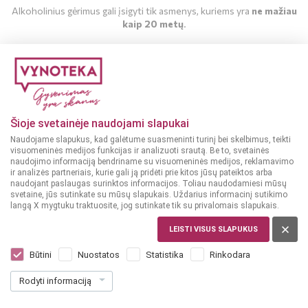
Alkoholinius gėrimus gali įsigyti tik asmenys, kuriems yra
ne mažiau
kaip 20 metų
.
MAN YRA 20 METŲ
MAN NĖRA 20 METŲ
Šioje svetainėje naudojami slapukai
Naudojame slapukus, kad galėtume suasmeninti turinį bei skelbimus, teikti
visuomeninės medijos funkcijas ir analizuoti srautą. Be to, svetainės
naudojimo informaciją bendriname su visuomeninės medijos, reklamavimo
ir analizės partneriais, kurie gali ją pridėti prie kitos jūsų pateiktos arba
naudojant paslaugas surinktos informacijos. Toliau naudodamiesi mūsų
svetaine, jūs sutinkate su mūsų slapukais. Uždarius informacinį sutikimo
langą X mygtuku traktuosite, jog sutinkate tik su privalomais slapukais.
LIETUVA
Rinkuškiai Seno rūsio 1 l
LEISTI VISUS SLAPUKUS
Dar nėra balsų, galite įvertinti
Būtini
Nuostatos
Statistika
Rinkodara
3
89
Rodyti informaciją
3.89 € / L
€