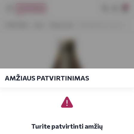
0
VYNOTEKA
Alus
Šviesus alus
Rinkuškiai Seno rūsio 1 l
AMŽIAUS PATVIRTINIMAS
Turite patvirtinti amžių