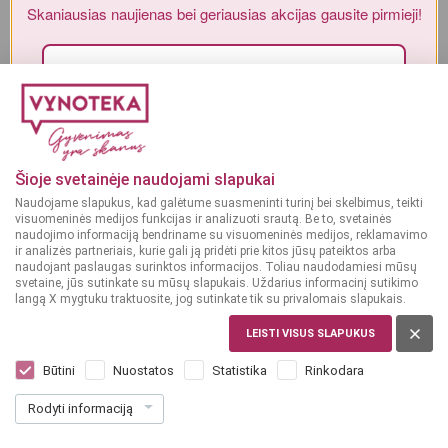
Skaniausias naujienas bei geriausias akcijas gausite
Alkoholinius gėrimus gali įsigyti tik asmenys, kuriems yra
ne mažiau
pirmieji!
kaip 20 metų
.
MAN YRA 20 METŲ
Sutinku su„Vynoteka“
privatumo politika
.
MAN NĖRA 20 METŲ
Paspausdamas patvirtinu, kad sutinku, kad mano duomenys būtų tvarkomi tiesioginės
rinkodaros tikslu ir kad esu susipažinęs su privatumo politikoje numatytomis tvarkymo
Šioje svetainėje naudojami slapukai
sąlygomis*
Naudojame slapukus, kad galėtume suasmeninti turinį bei skelbimus, teikti
visuomeninės medijos funkcijas ir analizuoti srautą. Be to, svetainės
PRENUMERUOTI
naudojimo informaciją bendriname su visuomeninės medijos, reklamavimo
ir analizės partneriais, kurie gali ją pridėti prie kitos jūsų pateiktos arba
naudojant paslaugas surinktos informacijos. Toliau naudodamiesi mūsų
svetaine, jūs sutinkate su mūsų slapukais. Uždarius informacinį sutikimo
langą X mygtuku traktuosite, jog sutinkate tik su privalomais slapukais.
LEISTI VISUS SLAPUKUS
LIETUVA
Rinkuškiai Seno rūsio 0,568 L
Būtini
Nuostatos
Statistika
Rinkodara
Dar nėra balsų, galite įvertinti
Rodyti informaciją
1
89
3.33 € / L
€