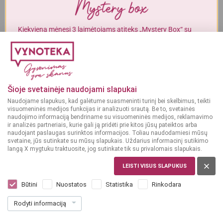
Alkoholinius gėrimus gali įsigyti tik asmenys, kuriems yra
ne mažiau
kaip 20 metų
.
Kiekvieną mėnesį 3 laimėtojams atiteks „Mystery Box“ su
gurmaniškais „Vynoteka“ produktais.
MAN YRA 20 METŲ
DALYVAUTI KONKURSE
MAN NĖRA 20 METŲ
Šioje svetainėje naudojami slapukai
Naudojame slapukus, kad galėtume suasmeninti turinį bei skelbimus, teikti
visuomeninės medijos funkcijas ir analizuoti srautą. Be to, svetainės
naudojimo informaciją bendriname su visuomeninės medijos, reklamavimo
ir analizės partneriais, kurie gali ją pridėti prie kitos jūsų pateiktos arba
naudojant paslaugas surinktos informacijos. Toliau naudodamiesi mūsų
svetaine, jūs sutinkate su mūsų slapukais. Uždarius informacinį sutikimo
langą X mygtuku traktuosite, jog sutinkate tik su privalomais slapukais.
ISPANIJA, CAVA
LEISTI VISUS SLAPUKUS
Rigol Brut 0,75 L
Dar nėra balsų, galite įvertinti
Būtini
Nuostatos
Statistika
Rinkodara
9
99
Rodyti informaciją
13.32 € / L
€