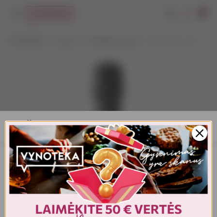
0
VYNOTEKA
Vynas
Putojantis vynas
Rigol Brut 0,75 L
AMŽIAUS PATVIRTINIMAS
Turite patvirtinti amžių