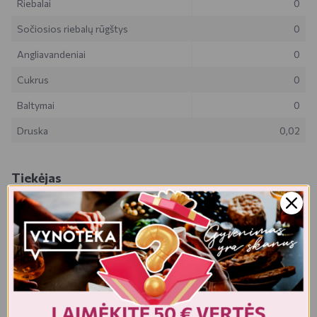
Riebalai
0
Sočiosios riebalų rūgštys
0
Angliavandeniai
0
Cukrus
0
Baltymai
0
Druska
0,02
Tiekėjas
UAB GELSVA
Liepkalnio g. 97B , LT-02121 , Lietuva
Realios prekės išvaizda gali šiek tiek skirtis nuo esančios nuotraukoje.
Prekės, kurias gausite, gali būti kitokioje pakuotėje bei kitokios
išvaizdos ar formos. Informacija produkto aprašyme, kuri pateikiama
elektroninėje parduotuvėje, yra bendro pobūdžio, todėl nėra tapati