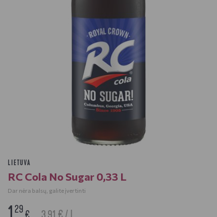
LIETUVA
RC Cola No Sugar 0,33 L
Dar nėra balsų, galite įvertinti
1
29
3.91 € / L
€