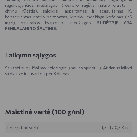
reguliuojančios medžiagos: (fosforo rūgštis, natrio citratai ir
citrinų rūgštis), saldikliai: aspartamas ir acesulfamas K,
konservantas natrio benzoatas, kvapioji medžiaga kofeinas (76
mg/l), natūralios kvapiosios medžiagos.
SUDĖTYJE YRA
FENILALANINO ŠALTINIS
.
Laikymo sąlygos
Saugoti nuo užšalimo ir tiesioginių saulės spindulių. Atidarius laikyti
šaldytuve ir suvartoti per 3 dienas.
Maistinė vertė (100 g/ml)
Energetinė vertė
1,3 kJ
/
0,3 Kcal