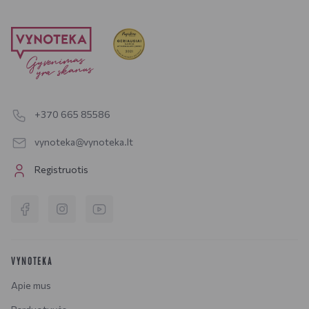
+370 665 85586
vynoteka@vynoteka.lt
Registruotis
VYNOTEKA
Apie mus