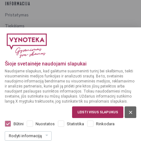
INFORMACIJA
Pristatymas
Tiekėjams
Karjera
Dažniausiai užduodami klausimai
Šioje svetainėje naudojami slapukai
Dėmesio!
Alkoholinius gėrimus gali įsigyti tik asmenys,
Naudojame slapukus, kad galėtume suasmeninti turinį bei skelbimus, teikti
kuriems yra
ne mažiau kaip 20 metų
.
visuomeninės medijos funkcijas ir analizuoti srautą. Be to, svetainės
naudojimo informaciją bendriname su visuomeninės medijos, reklamavimo
ir analizės partneriais, kurie gali ją pridėti prie kitos jūsų pateiktos arba
naudojant paslaugas surinktos informacijos. Toliau naudodamiesi mūsų
svetaine, jūs sutinkate su mūsų slapukais. Uždarius informacinį sutikimo
langą X mygtuku traktuosite, jog sutinkate tik su privalomais slapukais.
© 2025 VYNOTEKA - Visos teisės saugomos
LEISTI VISUS SLAPUKUS
Būtini
Nuostatos
Statistika
Rinkodara
Rodyti informaciją