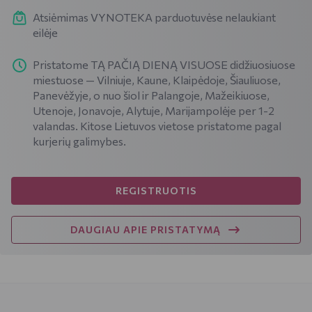
Atsiėmimas VYNOTEKA parduotuvėse nelaukiant
eilėje
Pristatome TĄ PAČIĄ DIENĄ VISUOSE didžiuosiuose
miestuose — Vilniuje, Kaune, Klaipėdoje, Šiauliuose,
Panevėžyje, o nuo šiol ir Palangoje, Mažeikiuose,
Utenoje, Jonavoje, Alytuje, Marijampolėje per 1-2
valandas. Kitose Lietuvos vietose pristatome pagal
kurjerių galimybes.
REGISTRUOTIS
DAUGIAU APIE PRISTATYMĄ