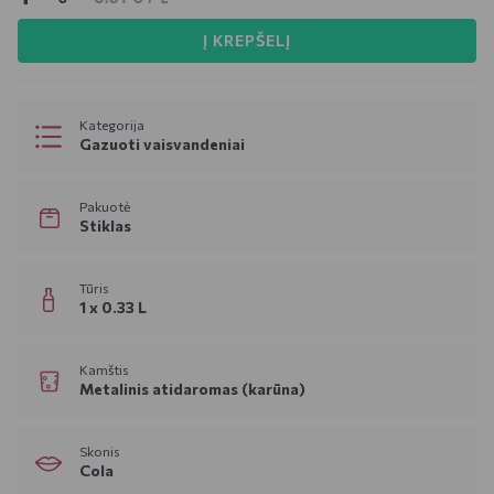
Į KREPŠELĮ
Kategorija
Gazuoti vaisvandeniai
Pakuotė
Stiklas
Tūris
1 x 0.33 L
Kamštis
Metalinis atidaromas (karūna)
Skonis
Cola