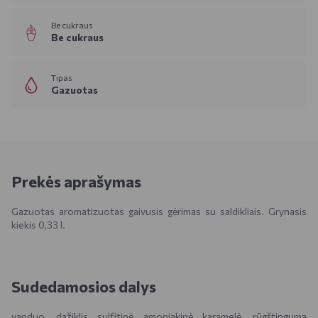
Be cukraus
Be cukraus
Tipas
Gazuotas
Prekės aprašymas
Gazuotas aromatizuotas gaivusis gėrimas su saldikliais. Grynasis
kiekis 0,33 l.
Sudedamosios dalys
vanduo, dažiklis sulfitinė amoniakinė karamelė, rūgštingumą