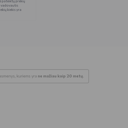
 pateiktų prekių
 vadovautis
ekių kiekis yra
k asmenys, kuriems yra
ne mažiau kaip 20 metų
.