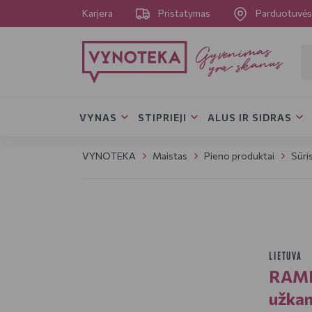
Karjera
Pristatymas
Parduotuvė
VYNAS
STIPRIEJI
ALUS IR SIDRAS
VYNOTEKA
Maistas
Pieno produktai
Sūri
LIETUVA
RAMBY
užkan