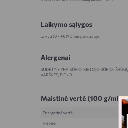
Laikymo sąlygos
Laikyti (0 - +6)°C temperatūroje.
Alergenai
SUDĖTYJE YRA SŪRIO, KIETOJO SŪRIO, IŠRŪG
VARŠKĖS, PIENO.
Maistinė vertė (100 g/ml)
Energetinė vertė
Riebalai