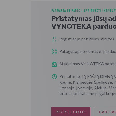
PAPRASTA IR PATOGU APSIPIRKTI INTERNE
Pristatymas Jūsų a
VYNOTEKA parduo
Registracija per kelias minutes
Patogus apsipirkimas e-parduo
Atsiėmimas VYNOTEKA parduotu
Pristatome TĄ PAČIĄ DIENĄ VI
Kaune, Klaipėdoje, Šiauliuose, 
Utenoje, Jonavoje, Alytuje, Mar
vietose pristatome pagal kurje
REGISTRUOTIS
DAUGIAU