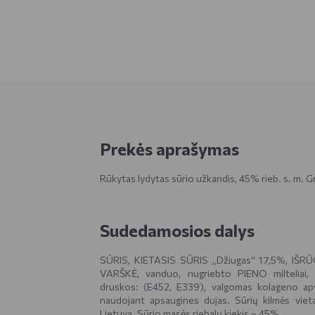
Prekės aprašymas
Rūkytas lydytas sūrio užkandis, 45% rieb. s. m. Gr
Sudedamosios dalys
SŪRIS, KIETASIS SŪRIS „Džiugas“ 17,5%, IŠRŪ
VARŠKĖ, vanduo, nugriebto PIENO milteliai, 
druskos: (E452, E339), valgomas kolageno ap
naudojant apsaugines dujas. Sūrių kilmės vieta
Lietuva. Sūrio masės riebalų kiekis – 45%.