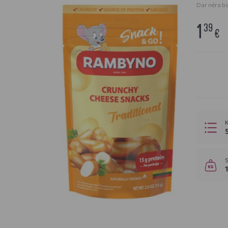
Dar nėra bal
1
39
€
K
S