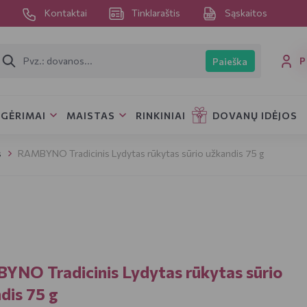
s
Kontaktai
Tinklaraštis
Sąskaitos
P
Paieška
GĖRIMAI
MAISTAS
RINKINIAI
DOVANŲ IDĖJOS
s
RAMBYNO Tradicinis Lydytas rūkytas sūrio užkandis 75 g
NO Tradicinis Lydytas rūkytas sūrio
dis 75 g