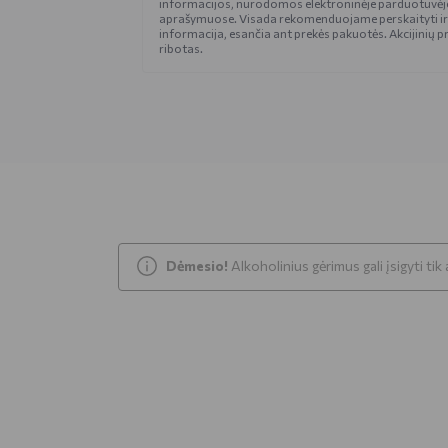
informacijos, nurodomos elektroninėje parduotuvėje
aprašymuose. Visada rekomenduojame perskaityti ir
informacija, esančia ant prekės pakuotės. Akcijinių pr
ribotas.
Dėmesio!
Alkoholinius gėrimus gali įsigyti ti