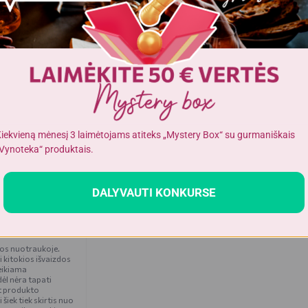
17 gr
4,2 gr
3,9 gr
20 gr
1,5 gr
iekvieną mėnesį 3 laimėtojams atiteks „Mystery Box“ su gurmaniškais
Vynoteka“ produktais.
ietuva
DALYVAUTI KONKURSE
čios nuotraukoje.
i kitokios išvaizdos
eikiama
ėl nėra tapati
t produkto
iek tiek skirtis nuo