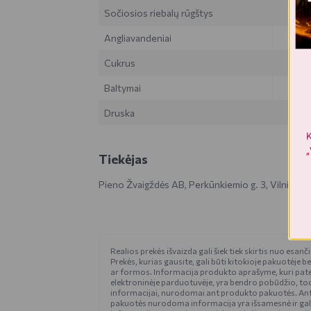
Sočiosios riebalų rūgštys
Angliavandeniai
Cukrus
Baltymai
Druska
K
„
Tiekėjas
Pieno Žvaigždės AB, Perkūnkiemio g. 3, Vilnius, L
Realios prekės išvaizda gali šiek tiek skirtis nuo esan
Prekės, kurias gausite, gali būti kitokioje pakuotėje be
ar formos. Informacija produkto aprašyme, kuri pat
elektroninėje parduotuvėje, yra bendro pobūdžio, tod
informacijai, nurodomai ant produkto pakuotės. An
pakuotės nurodoma informacija yra išsamesnė ir gali š