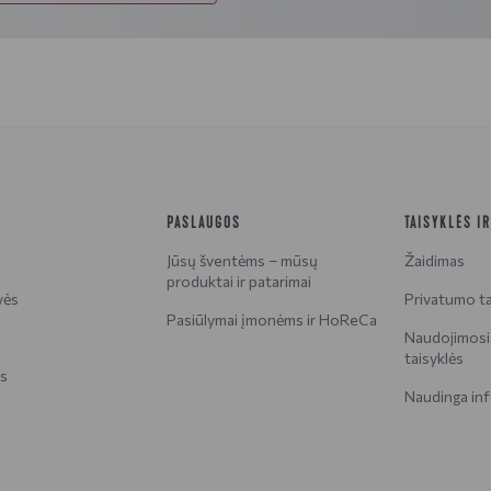
PASLAUGOS
TAISYKLĖS I
Jūsų šventėms – mūsų
Žaidimas
produktai ir patarimai
vės
Privatumo ta
Pasiūlymai įmonėms ir HoReCa
Naudojimosi 
taisyklės
is
Naudinga inf