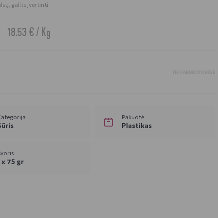
sų, galite įvertinti
18.53 € / Kg
TIK PARDUOTUVĖSE
ategorija
Pakuotė
Sūris
Plastikas
voris
1 x 75 gr