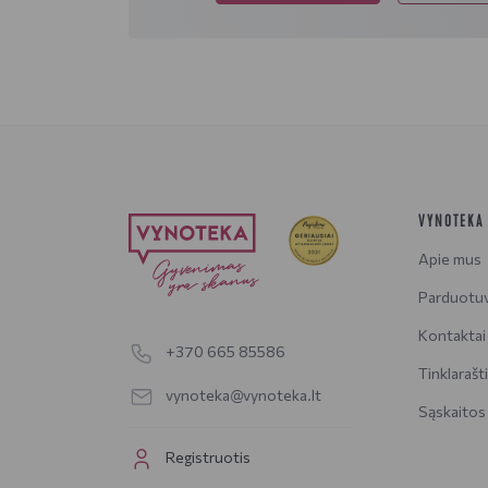
VYNOTEKA
Apie mus
Parduotu
Kontaktai
+370 665 85586
Tinklarašt
vynoteka@vynoteka.lt
Sąskaitos
Registruotis