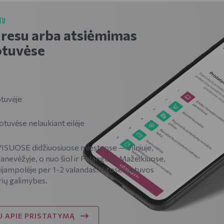
TU
dresu arba atsiėmimas
tuvėse
tuvėje
vėse nelaukiant eilėje
SUOSE didžiuosiuose miestuose — Vilniuje,
Panevėžyje, o nuo šiol ir Palangoje, Mažeikiuose,
ijampolėje per 1-2 valandas. Kitose Lietuvos
rių galimybes.
 APIE PRISTATYMĄ