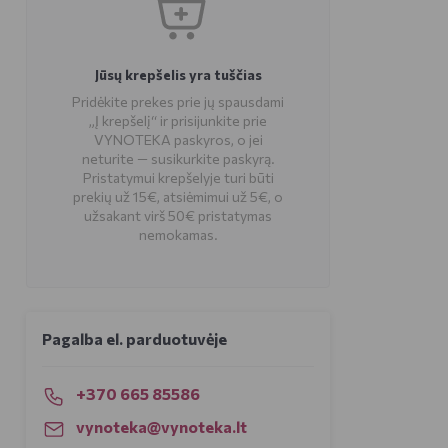
Jūsų krepšelis yra tuščias
Pridėkite prekes prie jų spausdami
„Į krepšelį“ ir prisijunkite prie
VYNOTEKA paskyros, o jei
neturite — susikurkite paskyrą.
Pristatymui krepšelyje turi būti
prekių už 15€, atsiėmimui už 5€, o
užsakant virš 50€ pristatymas
nemokamas.
Pagalba el. parduotuvėje
+370 665 85586
vynoteka@vynoteka.lt