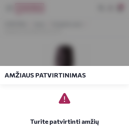
0
VYNOTEKA
Vynas
Putojantis vynas
Querena Cava Semi Seco 0,75 l
AMŽIAUS PATVIRTINIMAS
Turite patvirtinti amžių