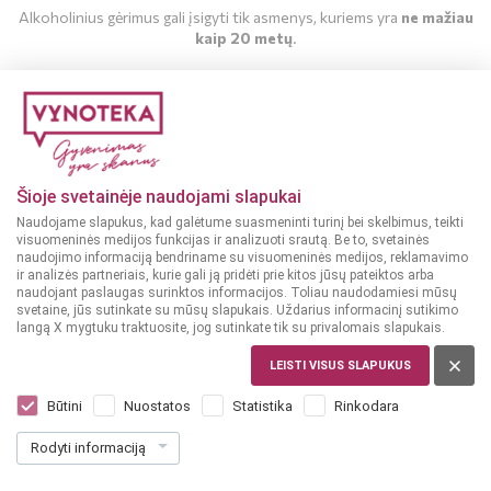
Alkoholinius gėrimus gali įsigyti tik asmenys, kuriems yra
ne mažiau
kaip 20 metų
.
MAN YRA 20 METŲ
MAN NĖRA 20 METŲ
Šioje svetainėje naudojami slapukai
Naudojame slapukus, kad galėtume suasmeninti turinį bei skelbimus, teikti
visuomeninės medijos funkcijas ir analizuoti srautą. Be to, svetainės
naudojimo informaciją bendriname su visuomeninės medijos, reklamavimo
ir analizės partneriais, kurie gali ją pridėti prie kitos jūsų pateiktos arba
naudojant paslaugas surinktos informacijos. Toliau naudodamiesi mūsų
svetaine, jūs sutinkate su mūsų slapukais. Uždarius informacinį sutikimo
langą X mygtuku traktuosite, jog sutinkate tik su privalomais slapukais.
LEISTI VISUS SLAPUKUS
ISPANIJA
Querena Cava Semi Seco 0,75 l
Būtini
Nuostatos
Statistika
Rinkodara
Dar nėra balsų, galite įvertinti
Rodyti informaciją
11
99
15.99 € / L
€