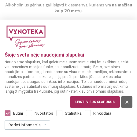
Alkoholinius gėrimus gali įsigyti tik asmenys, kuriems yra
ne mažiau
kaip 20 metų
.
MAN YRA 20 METŲ
MAN NĖRA 20 METŲ
Šioje svetainėje naudojami slapukai
Naudojame slapukus, kad galėtume suasmeninti turinį bei skelbimus, teikti
visuomeninės medijos funkcijas ir analizuoti srautą. Be to, svetainės
naudojimo informaciją bendriname su visuomeninės medijos, reklamavimo
ir analizės partneriais, kurie gali ją pridėti prie kitos jūsų pateiktos arba
naudojant paslaugas surinktos informacijos. Toliau naudodamiesi mūsų
svetaine, jūs sutinkate su mūsų slapukais. Uždarius informacinį sutikimo
langą X mygtuku traktuosite, jog sutinkate tik su privalomais slapukais.
LEISTI VISUS SLAPUKUS
ITALIJA
Quattro Passi Primitivo Puglia 0,75 l
Būtini
Nuostatos
Statistika
Rinkodara
Dar nėra balsų, galite įvertinti
Rodyti informaciją
10
99
14.65 € / L
€