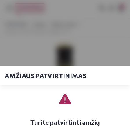
0
VYNOTEKA
Vynas
Ramus vynas
Quattro Passi Primitivo Puglia 0,75 l
AMŽIAUS PATVIRTINIMAS
Turite patvirtinti amžių