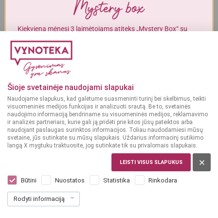
Alkoholinius gėrimus gali įsigyti tik asmenys, kuriems yra
ne mažiau
kaip 20 metų
.
Kiekvieną mėnesį 3 laimėtojams atiteks „Mystery Box“ su
gurmaniškais „Vynoteka“ produktais.
MAN YRA 20 METŲ
DALYVAUTI KONKURSE
MAN NĖRA 20 METŲ
Šioje svetainėje naudojami slapukai
Naudojame slapukus, kad galėtume suasmeninti turinį bei skelbimus, teikti
visuomeninės medijos funkcijas ir analizuoti srautą. Be to, svetainės
naudojimo informaciją bendriname su visuomeninės medijos, reklamavimo
ir analizės partneriais, kurie gali ją pridėti prie kitos jūsų pateiktos arba
naudojant paslaugas surinktos informacijos. Toliau naudodamiesi mūsų
svetaine, jūs sutinkate su mūsų slapukais. Uždarius informacinį sutikimo
langą X mygtuku traktuosite, jog sutinkate tik su privalomais slapukais.
LEISTI VISUS SLAPUKUS
ITALIJA
Podere Don Cataldo Vermentino Salento
Būtini
Nuostatos
Statistika
Rinkodara
0,75 l
Rodyti informaciją
Dar nėra balsų, galite įvertinti