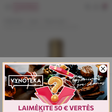
0
VYNOTEKA
Vynas
Ramus vynas
Podere Don Cataldo Vermentino Salento 0,75 l
AMŽIAUS PATVIRTINIMAS
Turite patvirtinti amžių