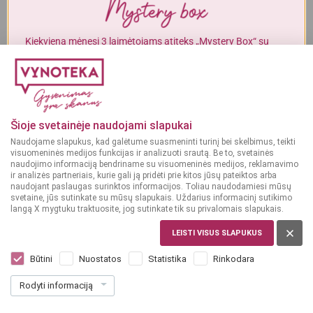
Alkoholinius gėrimus gali įsigyti tik asmenys, kuriems yra
ne mažiau
kaip 20 metų
.
Kiekvieną mėnesį 3 laimėtojams atiteks „Mystery Box“ su
gurmaniškais „Vynoteka“ produktais.
MAN YRA 20 METŲ
DALYVAUTI KONKURSE
MAN NĖRA 20 METŲ
Šioje svetainėje naudojami slapukai
Naudojame slapukus, kad galėtume suasmeninti turinį bei skelbimus, teikti
visuomeninės medijos funkcijas ir analizuoti srautą. Be to, svetainės
naudojimo informaciją bendriname su visuomeninės medijos, reklamavimo
ir analizės partneriais, kurie gali ją pridėti prie kitos jūsų pateiktos arba
naudojant paslaugas surinktos informacijos. Toliau naudodamiesi mūsų
svetaine, jūs sutinkate su mūsų slapukais. Uždarius informacinį sutikimo
langą X mygtuku traktuosite, jog sutinkate tik su privalomais slapukais.
NYDERLANDAI
Pinaq Original Gold 1 l
LEISTI VISUS SLAPUKUS
Dar nėra balsų, galite įvertinti
Būtini
Nuostatos
Statistika
Rinkodara
47
99
Rodyti informaciją
47.99 € / L
€