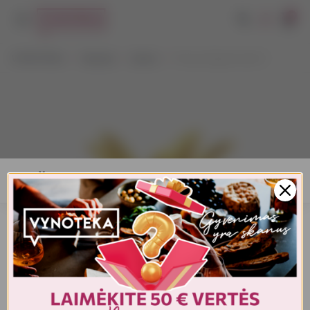
0
VYNOTEKA
Stiprieji
Likeris
Pinaq Original Gold 1 l
AMŽIAUS PATVIRTINIMAS
Turite patvirtinti amžių