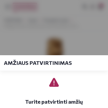
0
VYNOTEKA
Vynas
Putojantis vynas
Philippe Deval Crémant de Loire Rose Brut 0,75 L
AMŽIAUS PATVIRTINIMAS
Turite patvirtinti amžių