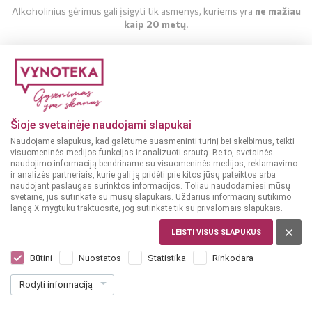
Alkoholinius gėrimus gali įsigyti tik asmenys, kuriems yra
ne mažiau
kaip 20 metų
.
MAN YRA 20 METŲ
MAN NĖRA 20 METŲ
Šioje svetainėje naudojami slapukai
Naudojame slapukus, kad galėtume suasmeninti turinį bei skelbimus, teikti
visuomeninės medijos funkcijas ir analizuoti srautą. Be to, svetainės
naudojimo informaciją bendriname su visuomeninės medijos, reklamavimo
ir analizės partneriais, kurie gali ją pridėti prie kitos jūsų pateiktos arba
naudojant paslaugas surinktos informacijos. Toliau naudodamiesi mūsų
svetaine, jūs sutinkate su mūsų slapukais. Uždarius informacinį sutikimo
langą X mygtuku traktuosite, jog sutinkate tik su privalomais slapukais.
LEISTI VISUS SLAPUKUS
PRANCŪZIJA
Philippe Deval Crémant de Loire Rose
Būtini
Nuostatos
Statistika
Rinkodara
Brut 0,75 L
Rodyti informaciją
Dar nėra balsų, galite įvertinti