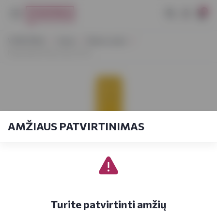
0
VYNOTEKA
Vynas
Ramus vynas
Peter Bott Pinot Gris 0,75 l
AMŽIAUS PATVIRTINIMAS
Turite patvirtinti amžių