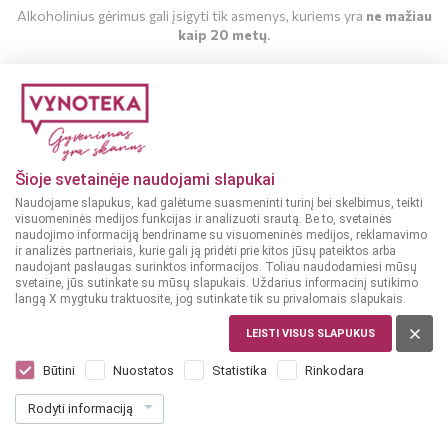
Alkoholinius gėrimus gali įsigyti tik asmenys, kuriems yra
ne mažiau
kaip 20 metų
.
MAN YRA 20 METŲ
MAN NĖRA 20 METŲ
Šioje svetainėje naudojami slapukai
Naudojame slapukus, kad galėtume suasmeninti turinį bei skelbimus, teikti
visuomeninės medijos funkcijas ir analizuoti srautą. Be to, svetainės
naudojimo informaciją bendriname su visuomeninės medijos, reklamavimo
ir analizės partneriais, kurie gali ją pridėti prie kitos jūsų pateiktos arba
naudojant paslaugas surinktos informacijos. Toliau naudodamiesi mūsų
svetaine, jūs sutinkate su mūsų slapukais. Uždarius informacinį sutikimo
langą X mygtuku traktuosite, jog sutinkate tik su privalomais slapukais.
LEISTI VISUS SLAPUKUS
VOKIETIJA
Peter Bott Pinot Gris 0,75 l
Būtini
Nuostatos
Statistika
Rinkodara
Dar nėra balsų, galite įvertinti
Rodyti informaciją
9
49
12.65 € / L
€