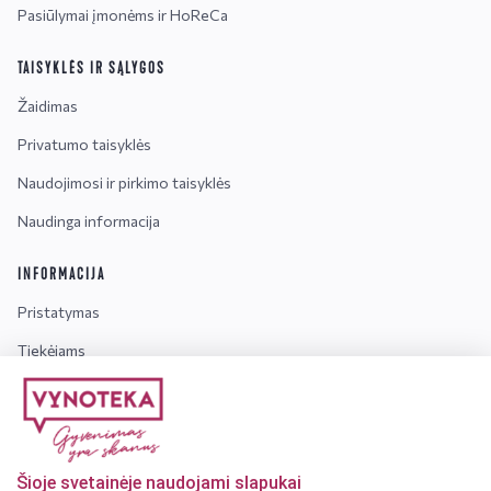
Pasiūlymai įmonėms ir HoReCa
TAISYKLĖS IR SĄLYGOS
Žaidimas
Privatumo taisyklės
Naudojimosi ir pirkimo taisyklės
Naudinga informacija
INFORMACIJA
Pristatymas
Tiekėjams
Karjera
Dažniausiai užduodami klausimai
Šioje svetainėje naudojami slapukai