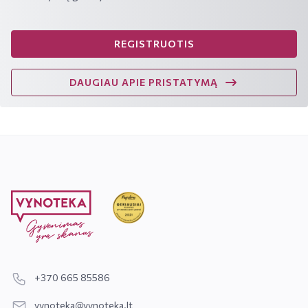
REGISTRUOTIS
DAUGIAU APIE PRISTATYMĄ
+370 665 85586
vynoteka@vynoteka.lt