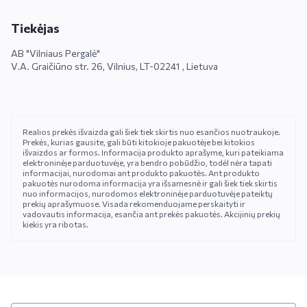
Tiekėjas
AB "Vilniaus Pergalė"
V.A. Graičiūno str. 26, Vilnius, LT-02241 , Lietuva
Realios prekės išvaizda gali šiek tiek skirtis nuo esančios nuotraukoje.
Prekės, kurias gausite, gali būti kitokioje pakuotėje bei kitokios
išvaizdos ar formos. Informacija produkto aprašyme, kuri pateikiama
elektroninėje parduotuvėje, yra bendro pobūdžio, todėl nėra tapati
informacijai, nurodomai ant produkto pakuotės. Ant produkto
pakuotės nurodoma informacija yra išsamesnė ir gali šiek tiek skirtis
nuo informacijos, nurodomos elektroninėje parduotuvėje pateiktų
prekių aprašymuose. Visada rekomenduojame perskaityti ir
vadovautis informacija, esančia ant prekės pakuotės. Akcijinių prekių
kiekis yra ribotas.
UŽSISAKYKITE AKCIJŲ LEIDINUKĄ
Skaniausias naujienas bei geriausias akcijas gausite pirmieji!