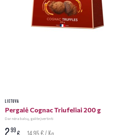
LIETUVA
Pergalė Cognac Triufeliai 200 g
Dar nėra balsų, galite įvertinti
2
99
14.95 € / Kg
€