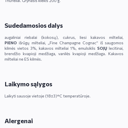
Triufeliai. Grynasis kiekis 200 g.
Sudedamosios dalys
augaliniai riebalai (kokosų), cukrus, liesi kakavos milteliai,
PIENO
išrūgų milteliai, „Fine Champagne Cognac“ iš saugomos
kilmės vietos 3%, kakavos milteliai 1%, emulsiklis
SOJŲ
lecitinai,
brendžio kvapioji medžiaga, vanilės kvapioji medžiaga. Kakavos
milteliai ne ES kilmės.
Laikymo sąlygos
Laikyti sausoje vietoje (18±3)°C temperatūroje.
Alergenai