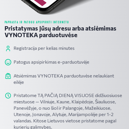
PAPRASTA IR PATOGU APSIPIRKTI INTERNETU
Pristatymas Jūsų adresu arba atsiėmimas
VYNOTEKA parduotuvėse
Registracija per kelias minutes
Patogus apsipirkimas e-parduotuvėje
Atsiėmimas VYNOTEKA parduotuvėse nelaukiant
eilėje
Pristatome TĄ PAČIĄ DIENĄ VISUOSE didžiuosiuose
miestuose — Vilniuje, Kaune, Klaipėdoje, Šiauliuose,
Panevėžyje, o nuo šiol ir Palangoje, Mažeikiuose,
Utenoje, Jonavoje, Alytuje, Marijampolėje per 1-2
valandas. Kitose Lietuvos vietose pristatome pagal
kurjerių galimybes.