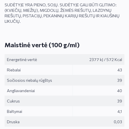
SUDĖTYJE YRA PIENO, SOJŲ. SUDĖTYJE GALI BŪTI GLITIMO:
(KVIEČIŲ, MIEŽIŲ), MIGDOLŲ, ŽEMĖS RIEŠUTŲ, LAZDYNŲ
RIEŠUTŲ, PISTACIJŲ, PEKANINIŲ KARIJŲ RIEŠUTŲ IR KIAUŠINIŲ
LIKUČIŲ.
Maistinė vertė (100 g/ml)
Energetinė vertė
2377 kJ
/
572 Kcal
Riebalai
43
Sočiosios riebalų rūgštys
39
Angliavandeniai
40
Cukrus
39
Baltymai
4,1
Druska
0,03