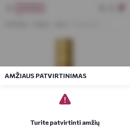
0
VYNOTEKA
Stiprieji
Likeris
Peachtree 0,7 l
AMŽIAUS PATVIRTINIMAS
Turite patvirtinti amžių