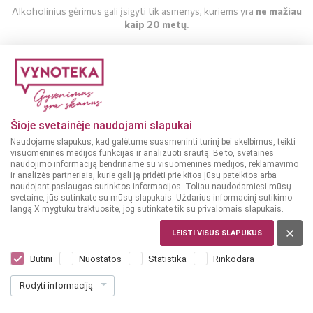
Alkoholinius gėrimus gali įsigyti tik asmenys, kuriems yra
ne mažiau
kaip 20 metų
.
MAN YRA 20 METŲ
MAN NĖRA 20 METŲ
Šioje svetainėje naudojami slapukai
Naudojame slapukus, kad galėtume suasmeninti turinį bei skelbimus, teikti
visuomeninės medijos funkcijas ir analizuoti srautą. Be to, svetainės
naudojimo informaciją bendriname su visuomeninės medijos, reklamavimo
ir analizės partneriais, kurie gali ją pridėti prie kitos jūsų pateiktos arba
naudojant paslaugas surinktos informacijos. Toliau naudodamiesi mūsų
svetaine, jūs sutinkate su mūsų slapukais. Uždarius informacinį sutikimo
langą X mygtuku traktuosite, jog sutinkate tik su privalomais slapukais.
NYDERLANDAI
Peachtree 0,7 l
LEISTI VISUS SLAPUKUS
Dar nėra balsų, galite įvertinti
Būtini
Nuostatos
Statistika
Rinkodara
14
99
Rodyti informaciją
21.41 € / L
€