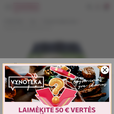
0
VYNOTEKA
Alus
Kvietinis (baltas) alus
Paulaner Hefe-Weissbier 0,5 L
AMŽIAUS PATVIRTINIMAS
Turite patvirtinti amžių