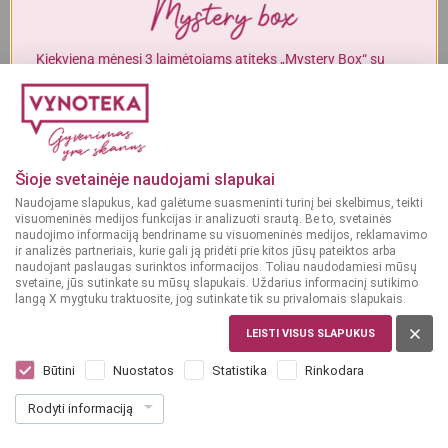
Alkoholinius gėrimus gali įsigyti tik asmenys, kuriems yra
ne mažiau
kaip 20 metų
.
Kiekvieną mėnesį 3 laimėtojams atiteks „Mystery Box“ su
gurmaniškais „Vynoteka“ produktais.
MAN YRA 20 METŲ
DALYVAUTI KONKURSE
MAN NĖRA 20 METŲ
Šioje svetainėje naudojami slapukai
Naudojame slapukus, kad galėtume suasmeninti turinį bei skelbimus, teikti
visuomeninės medijos funkcijas ir analizuoti srautą. Be to, svetainės
naudojimo informaciją bendriname su visuomeninės medijos, reklamavimo
ir analizės partneriais, kurie gali ją pridėti prie kitos jūsų pateiktos arba
naudojant paslaugas surinktos informacijos. Toliau naudodamiesi mūsų
svetaine, jūs sutinkate su mūsų slapukais. Uždarius informacinį sutikimo
langą X mygtuku traktuosite, jog sutinkate tik su privalomais slapukais.
LEISTI VISUS SLAPUKUS
VOKIETIJA
Paulaner Hefe-Weissbier 0,5 L
Būtini
Nuostatos
Statistika
Rinkodara
Dar nėra balsų, galite įvertinti
Rodyti informaciją
1
79
3.58 € / L
€