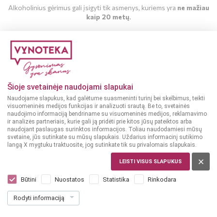
Alkoholinius gėrimus gali įsigyti tik asmenys, kuriems yra
ne mažiau
kaip 20 metų
.
MAN YRA 20 METŲ
MAN NĖRA 20 METŲ
Šioje svetainėje naudojami slapukai
Naudojame slapukus, kad galėtume suasmeninti turinį bei skelbimus, teikti
visuomeninės medijos funkcijas ir analizuoti srautą. Be to, svetainės
naudojimo informaciją bendriname su visuomeninės medijos, reklamavimo
ir analizės partneriais, kurie gali ją pridėti prie kitos jūsų pateiktos arba
naudojant paslaugas surinktos informacijos. Toliau naudodamiesi mūsų
svetaine, jūs sutinkate su mūsų slapukais. Uždarius informacinį sutikimo
langą X mygtuku traktuosite, jog sutinkate tik su privalomais slapukais.
LEISTI VISUS SLAPUKUS
MEKSIKA
Patron Reposado 100% de Agave 0,7 l
Būtini
Nuostatos
Statistika
Rinkodara
Dar nėra balsų, galite įvertinti
Rodyti informaciją
65
99
94.27 € / L
€