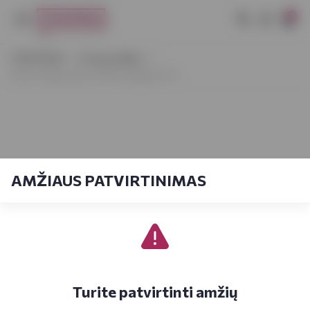
0
VYNOTEKA
Dovanų idėjos
Patron Reposado 100% de Agave 0,7 l
AMŽIAUS PATVIRTINIMAS
Turite patvirtinti amžių