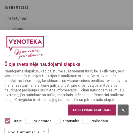
INFORMACIJA
Pristatymas
Tiekėjams
Karjera
Dažniausiai užduodami klausimai
Šioje svetainėje naudojami slapukai
Dėmesio!
Alkoholinius gėrimus gali įsigyti tik asmenys,
Naudojame slapukus, kad galėtume suasmeninti turinį bei skelbimus, teikti
kuriems yra
ne mažiau kaip 20 metų
.
visuomeninės medijos funkcijas ir analizuoti srautą. Be to, svetainės
naudojimo informaciją bendriname su visuomeninės medijos, reklamavimo
ir analizės partneriais, kurie gali ją pridėti prie kitos jūsų pateiktos arba
naudojant paslaugas surinktos informacijos. Toliau naudodamiesi mūsų
svetaine, jūs sutinkate su mūsų slapukais. Uždarius informacinį sutikimo
langą X mygtuku traktuosite, jog sutinkate tik su privalomais slapukais.
© 2025 VYNOTEKA - Visos teisės saugomos
LEISTI VISUS SLAPUKUS
Būtini
Nuostatos
Statistika
Rinkodara
Rodyti informaciją