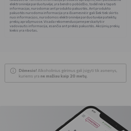
elektroninėje parduotuvėje, yra bendro pobūdžio, todėl nėra tapati
informacijai, nurodomai ant produkto pakuotės. Ant produkto
pakuotės nurodoma informacija yra išsamesnė ir gali šiek tiek skirtis
nuo informacijos, nurodomos elektroninėje parduotuvėje pateiktų
prekių aprašymuose. Visada rekomenduojame perskaityti ir
vadovautis informacija, esančia ant prekės pakuotės. Akcijinių prekių
kiekis yra ribotas.
Dėmesio!
Alkoholinius gėrimus gali įsigyti tik asmenys,
kuriems yra
ne mažiau kaip 20 metų
.