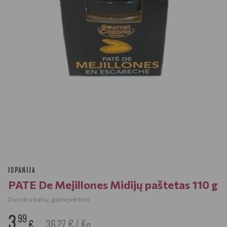
ISPANIJA
PATE De Mejillones Midijų paštetas 110 g
Dar nėra balsų, galite įvertinti
3
99
36.27 € / Kg
€