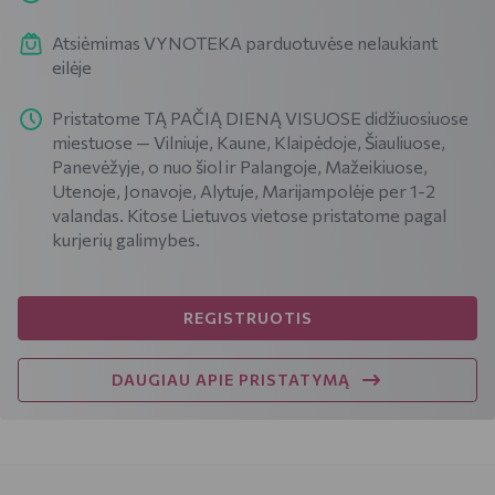
Atsiėmimas VYNOTEKA parduotuvėse nelaukiant
eilėje
Pristatome TĄ PAČIĄ DIENĄ VISUOSE didžiuosiuose
miestuose — Vilniuje, Kaune, Klaipėdoje, Šiauliuose,
Panevėžyje, o nuo šiol ir Palangoje, Mažeikiuose,
Utenoje, Jonavoje, Alytuje, Marijampolėje per 1-2
valandas. Kitose Lietuvos vietose pristatome pagal
kurjerių galimybes.
REGISTRUOTIS
DAUGIAU APIE PRISTATYMĄ