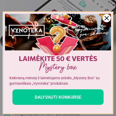
Kiekvieną mėnesį 3 laimėtojams atiteks „Mystery Box“ su
PAPRASTA IR PATOGU APSIPIRKTI INTERNETU
Pristatymas Jūsų adresu arba atsiėmimas
gurmaniškais „Vynoteka“ produktais.
VYNOTEKA parduotuvėse
DALYVAUTI KONKURSE
Registracija per kelias minutes
Patogus apsipirkimas e-parduotuvėje