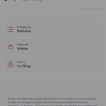
TIK PARDUOTUVĖSE
Kategorija
Paštetai
Pakuotė
Stiklas
Svoris
1 x 110 gr
Realios prekės išvaizda gali šiek tiek skirtis nuo esančios nuotraukoje.
Prekės, kurias gausite, gali būti kitokioje pakuotėje bei kitokios
išvaizdos ar formos. Informacija produkto aprašyme, kuri pateikiama