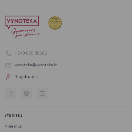
+370 665 85586
vynoteka@vynoteka.lt
Registruotis
VYNOTEKA
Apie mus