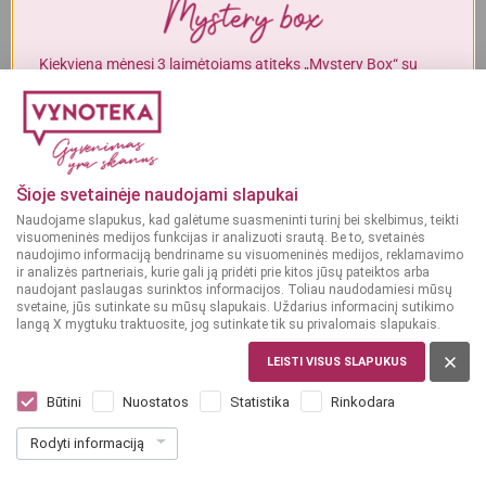
Alkoholinius gėrimus gali įsigyti tik asmenys, kuriems yra
ne mažiau
kaip 20 metų
.
Kiekvieną mėnesį 3 laimėtojams atiteks „Mystery Box“ su
gurmaniškais „Vynoteka“ produktais.
MAN YRA 20 METŲ
DALYVAUTI KONKURSE
MAN NĖRA 20 METŲ
Šioje svetainėje naudojami slapukai
Naudojame slapukus, kad galėtume suasmeninti turinį bei skelbimus, teikti
visuomeninės medijos funkcijas ir analizuoti srautą. Be to, svetainės
Parduotuvės
2026-06-11
naudojimo informaciją bendriname su visuomeninės medijos, reklamavimo
Naujutėlė, 131-oji #Vynoteka Lietuvoje -
ir analizės partneriais, kurie gali ją pridėti prie kitos jūsų pateiktos arba
VYNOTEKA BAZĖ Klaipėdoje!
naudojant paslaugas surinktos informacijos. Toliau naudodamiesi mūsų
svetaine, jūs sutinkate su mūsų slapukais. Uždarius informacinį sutikimo
Džiaugiamės ir laukiame kiekvieno! Užsukit! Jūsų laukia: ▪️ypač
langą X mygtuku traktuosite, jog sutinkate tik su privalomais slapukais.
platus asortimentas, ▪️dar patrauklesnės kainos, ▪️specialūs
leidinio pasiūlymai, galiosiantys iki 06.21! VYNOTEKA BAZĖ
LEISTI VISUS SLAPUKUS
Šilutės pl. 29, Klaipėda. #GyvenimasYraSkanus
Būtini
Nuostatos
Statistika
Rinkodara
SKAITYTI DAUGIAU
Rodyti informaciją