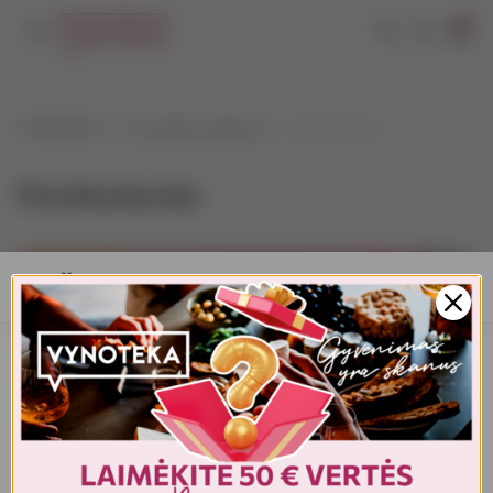
0
VYNOTEKA
Vynoteka naujienos
Parduotuvės
Parduotuvės
AMŽIAUS PATVIRTINIMAS
Turite patvirtinti amžių