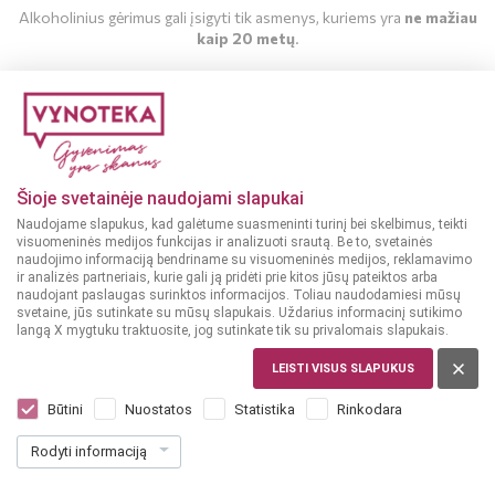
Alkoholinius gėrimus gali įsigyti tik asmenys, kuriems yra
ne mažiau
kaip 20 metų
.
MAN YRA 20 METŲ
MAN NĖRA 20 METŲ
Šioje svetainėje naudojami slapukai
Naudojame slapukus, kad galėtume suasmeninti turinį bei skelbimus, teikti
visuomeninės medijos funkcijas ir analizuoti srautą. Be to, svetainės
naudojimo informaciją bendriname su visuomeninės medijos, reklamavimo
ir analizės partneriais, kurie gali ją pridėti prie kitos jūsų pateiktos arba
Konservuotos paprikos
Konservuotos paprikos
naudojant paslaugas surinktos informacijos. Toliau naudodamiesi mūsų
TURKIJA
UKRAINA
svetaine, jūs sutinkate su mūsų slapukais. Uždarius informacinį sutikimo
langą X mygtuku traktuosite, jog sutinkate tik su privalomais slapukais.
Mamos Konservai
Mamos Konservai
Chalapos aitriosios
Paprikos įdarytos sūriu
LEISTI VISUS SLAPUKUS
paprikos 210 g
280 g
Būtini
Nuostatos
Statistika
Rinkodara
Dar nėra balsų, galite įvertinti
Dar nėra balsų, galite įvertinti
1
5
29
49
Rodyti informaciją
€
€
6.14 € / Kg
19.61 € / Kg