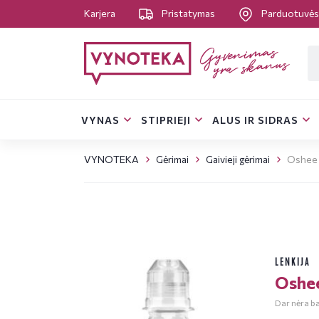
Karjera
Pristatymas
Parduotuvė
VYNAS
STIPRIEJI
ALUS IR SIDRAS
VYNOTEKA
Gėrimai
Gaivieji gėrimai
Oshee M
LENKIJA
Oshee
Dar nėra bal