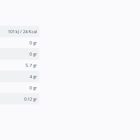
101 kJ
/
24 Kcal
0 gr
0 gr
5.7 gr
4 gr
0 gr
0.12 gr
a