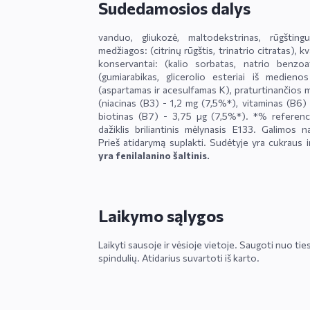
Sudedamosios dalys
vanduo, gliukozė, maltodekstrinas, rūgšting
medžiagos: (citrinų rūgštis, trinatrio citratas), 
konservantai: (kalio sorbatas, natrio benzoata
(gumiarabikas, glicerolio esteriai iš medienos 
(aspartamas ir acesulfamas K), praturtinančios m
(niacinas (B3) - 1,2 mg (7,5%*), vitaminas (B6)
biotinas (B7) - 3,75 μg (7,5%*). *% referenci
dažiklis briliantinis mėlynasis E133. Galimos 
Prieš atidarymą suplakti. Sudėtyje yra cukraus ir
yra fenilalanino šaltinis.
Laikymo sąlygos
Laikyti sausoje ir vėsioje vietoje. Saugoti nuo tie
spindulių. Atidarius suvartoti iš karto.