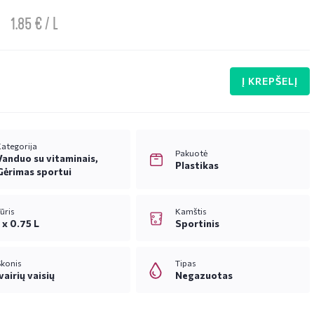
1.85 € / L
Į KREPŠELĮ
ategorija
Pakuotė
Vanduo su vitaminais,
Plastikas
Gėrimas sportui
ūris
Kamštis
1 x 0.75 L
Sportinis
Skonis
Tipas
vairių vaisių
Negazuotas