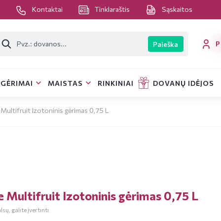
s
Kontaktai
Tinklaraštis
Sąskaitos
P
Paieška
GĖRIMAI
MAISTAS
RINKINIAI
DOVANŲ IDĖJOS
ultifruit Izotoninis gėrimas 0,75 L
 Multifruit Izotoninis gėrimas 0,75 L
sų, galite įvertinti