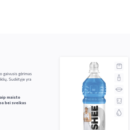
o gaivusis gėrimas
iklių. Sudėtyje yra
kaip maisto
ba bei sveikas