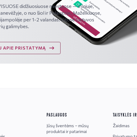
SUOSE didžiuosiuose miestuose — Vilniuje,
Panevėžyje, o nuo šiol ir Palangoje, Mažeikiuose,
ijampolėje per 1-2 valandas. Kitose Lietuvos
rių galimybes.
 APIE PRISTATYMĄ
PASLAUGOS
TAISYKLĖS I
Jūsų šventėms – mūsų
Žaidimas
produktai ir patarimai
vės
Privatumo ta