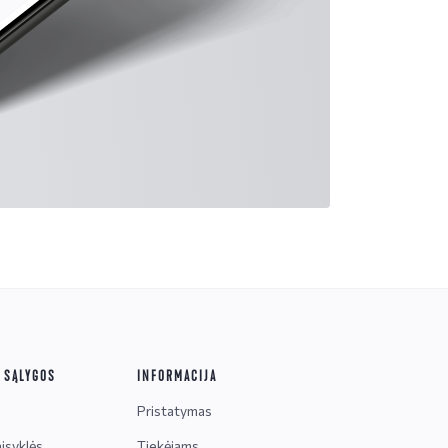
R SĄLYGOS
INFORMACIJA
Pristatymas
isyklės
Tiekėjams