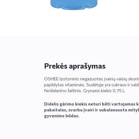
Prekės aprašymas
OSHEE Izotoninis negazuotas įvairių vaisių skoni
papildytas vitaminais. Sudėtyje yra cukraus ir sald
fenilalanino šaltinis. Grynasis kiekis 0,75 L
Didelis gėrimo kiekis neturi būti vartojamas 
pakaitalas, svarbu įvairi ir subalansuota mity
gyvenimo būdas.