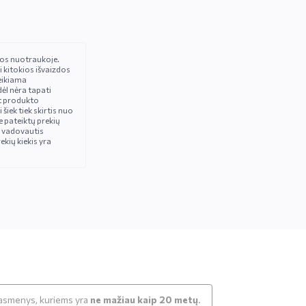
čios nuotraukoje.
i kitokios išvaizdos
eikiama
ėl nėra tapati
t produkto
iek tiek skirtis nuo
 pateiktų prekių
 vadovautis
ekių kiekis yra
k asmenys, kuriems yra
ne mažiau kaip 20 metų
.