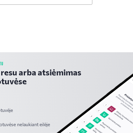
TU
dresu arba atsiėmimas
tuvėse
tuvėje
vėse nelaukiant eilėje