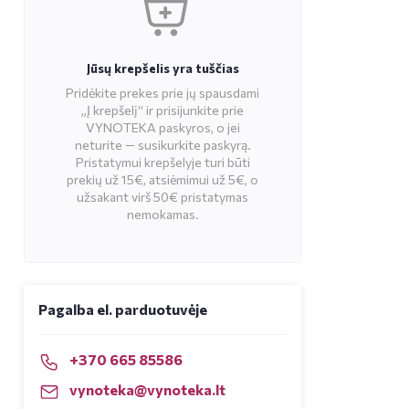
Jūsų krepšelis yra tuščias
Pridėkite prekes prie jų spausdami
„Į krepšelį“ ir prisijunkite prie
VYNOTEKA paskyros, o jei
neturite — susikurkite paskyrą.
Pristatymui krepšelyje turi būti
prekių už 15€, atsiėmimui už 5€, o
užsakant virš 50€ pristatymas
nemokamas.
Pagalba el. parduotuvėje
+370 665 85586
vynoteka@vynoteka.lt