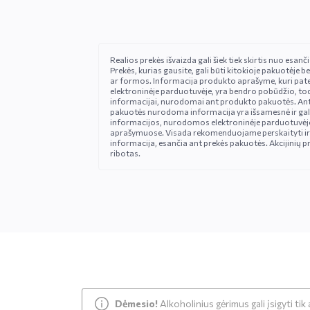
Realios prekės išvaizda gali šiek tiek skirtis nuo esan
Prekės, kurias gausite, gali būti kitokioje pakuotėje be
ar formos. Informacija produkto aprašyme, kuri pat
elektroninėje parduotuvėje, yra bendro pobūdžio, tod
informacijai, nurodomai ant produkto pakuotės. An
pakuotės nurodoma informacija yra išsamesnė ir gali š
informacijos, nurodomos elektroninėje parduotuvėje
aprašymuose. Visada rekomenduojame perskaityti ir
informacija, esančia ant prekės pakuotės. Akcijinių pr
ribotas.
Dėmesio!
Alkoholinius gėrimus gali įsigyti ti