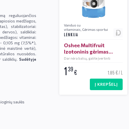
umą reguliuojančios
kvapiosios medžiagos,
Vanduo su
s), stabilizatoriai:
vitaminais
,
Gėrimas sportui
dervos), saldikliai:
LENKIJA
edžiagos: vitaminai:
 - 0,105 mg (7,5%*),
Oshee Multifruit
nė maistinė vertė),
Izotoninis gėrimas
natūralios nuosėdos.
0,75 L
Dar nėra balsų, galite įvertinti
 saldiklių.
Sudėtyje
1
39
€
1.85 € / L
Į KREPŠELĮ
sioginių saulės