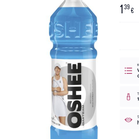
1
39
€
K
T
Į