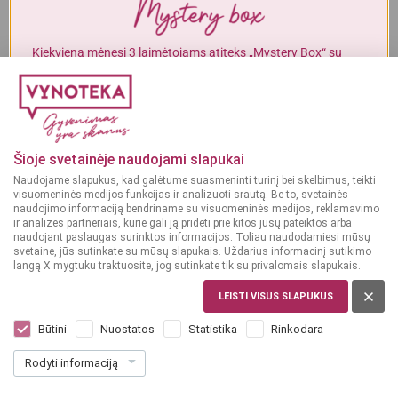
Alkoholinius gėrimus gali įsigyti tik asmenys, kuriems yra
ne mažiau
kaip 20 metų
.
Kiekvieną mėnesį 3 laimėtojams atiteks „Mystery Box“ su
gurmaniškais „Vynoteka“ produktais.
MAN YRA 20 METŲ
DALYVAUTI KONKURSE
MAN NĖRA 20 METŲ
Šioje svetainėje naudojami slapukai
Naudojame slapukus, kad galėtume suasmeninti turinį bei skelbimus, teikti
visuomeninės medijos funkcijas ir analizuoti srautą. Be to, svetainės
naudojimo informaciją bendriname su visuomeninės medijos, reklamavimo
ir analizės partneriais, kurie gali ją pridėti prie kitos jūsų pateiktos arba
naudojant paslaugas surinktos informacijos. Toliau naudodamiesi mūsų
svetaine, jūs sutinkate su mūsų slapukais. Uždarius informacinį sutikimo
langą X mygtuku traktuosite, jog sutinkate tik su privalomais slapukais.
LEISTI VISUS SLAPUKUS
VOKIETIJA
Original Danziger Goldwasser 0,5 l
Būtini
Nuostatos
Statistika
Rinkodara
Dar nėra balsų, galite įvertinti
Rodyti informaciją
19
99
39.98 € / L
€