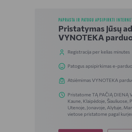
PAPRASTA IR PATOGU APSIPIRKTI INTERNE
Pristatymas Jūsų a
VYNOTEKA parduo
Registracija per kelias minutes
Patogus apsipirkimas e-parduo
Atsiėmimas VYNOTEKA parduotu
Pristatome TĄ PAČIĄ DIENĄ VI
Kaune, Klaipėdoje, Šiauliuose, 
Utenoje, Jonavoje, Alytuje, Mar
vietose pristatome pagal kurje