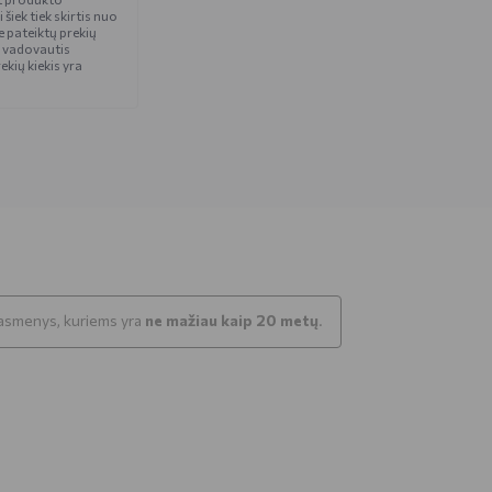
iek tiek skirtis nuo
 pateiktų prekių
 vadovautis
ekių kiekis yra
k asmenys, kuriems yra
ne mažiau kaip 20 metų
.