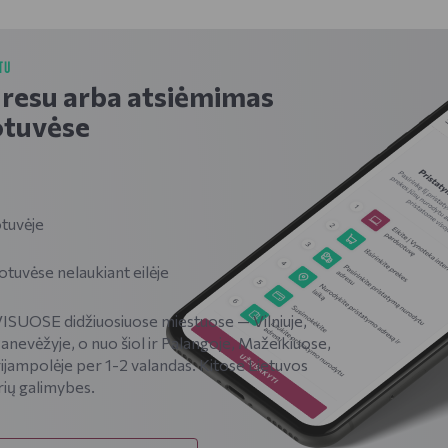
TU
dresu arba atsiėmimas
tuvėse
tuvėje
vėse nelaukiant eilėje
SUOSE didžiuosiuose miestuose — Vilniuje,
Panevėžyje, o nuo šiol ir Palangoje, Mažeikiuose,
ijampolėje per 1-2 valandas. Kitose Lietuvos
rių galimybes.