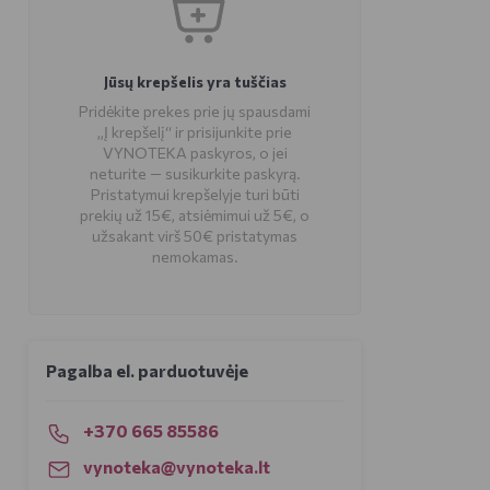
Jūsų krepšelis yra tuščias
Pridėkite prekes prie jų spausdami
„Į krepšelį“ ir prisijunkite prie
VYNOTEKA paskyros, o jei
neturite — susikurkite paskyrą.
Pristatymui krepšelyje turi būti
prekių už 15€, atsiėmimui už 5€, o
užsakant virš 50€ pristatymas
nemokamas.
Pagalba el. parduotuvėje
+370 665 85586
vynoteka@vynoteka.lt