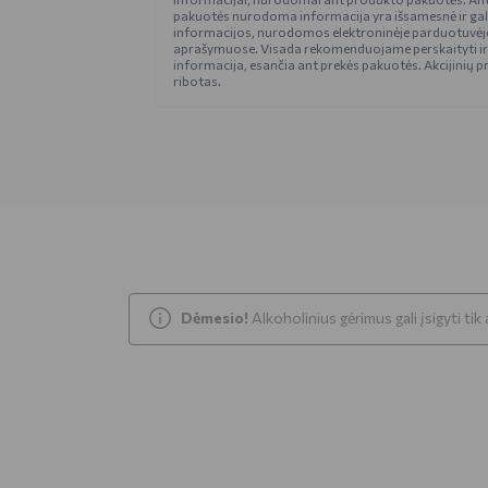
pakuotės nurodoma informacija yra išsamesnė ir gali š
informacijos, nurodomos elektroninėje parduotuvėje
aprašymuose. Visada rekomenduojame perskaityti ir
informacija, esančia ant prekės pakuotės. Akcijinių pr
ribotas.
Dėmesio!
Alkoholinius gėrimus gali įsigyti ti