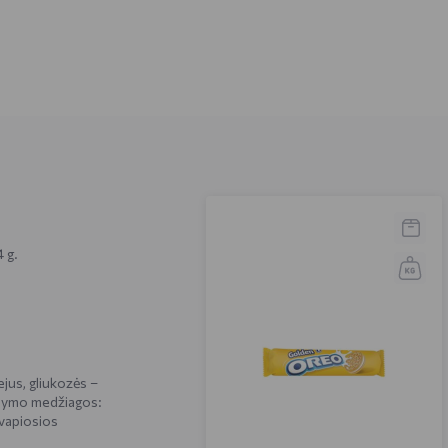
 g.
iejus, gliukozės –
ldymo medžiagos:
kvapiosios