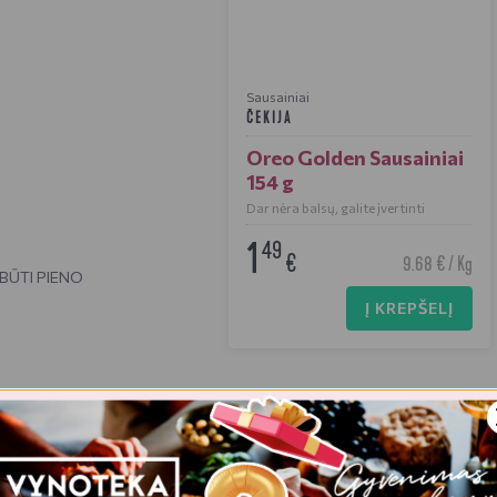
Sausainiai
ČEKIJA
Oreo Golden Sausainiai
154 g
Dar nėra balsų, galite įvertinti
1
49
€
9.68 € / Kg
 BŪTI PIENO
Į KREPŠELĮ
2038 kJ
/
486 Kcal
21 gr