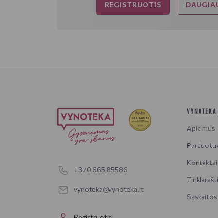
REGISTRUOTIS
DAUGIAU
VYNOTEKA
Apie mus
Parduotu
Kontaktai
+370 665 85586
Tinklarašt
vynoteka@vynoteka.lt
Sąskaitos
Registruotis