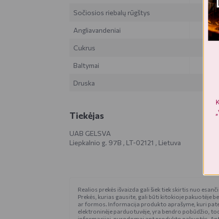
Sočiosios riebalų rūgštys
Angliavandeniai
Cukrus
Baltymai
Druska
K
„
Tiekėjas
UAB GELSVA
Liepkalnio g. 97B , LT-02121 , Lietuva
Realios prekės išvaizda gali šiek tiek skirtis nuo esan
Prekės, kurias gausite, gali būti kitokioje pakuotėje be
ar formos. Informacija produkto aprašyme, kuri pat
elektroninėje parduotuvėje, yra bendro pobūdžio, tod
informacijai, nurodomai ant produkto pakuotės. An