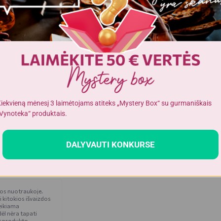
5,2 gr
69 gr
36 gr
5,2 gr
0,78 gr
iekvieną mėnesį 3 laimėtojams atiteks „Mystery Box“ su gurmaniškais
Vynoteka“ produktais.
DALYVAUTI KONKURSE
čios nuotraukoje.
i kitokios išvaizdos
eikiama
ėl nėra tapati
t produkto