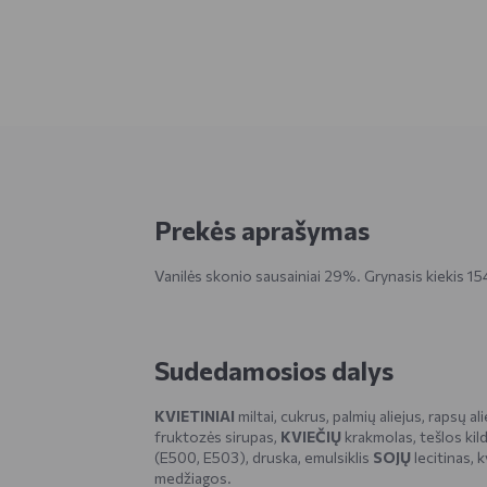
Prekės aprašymas
Vanilės skonio sausainiai 29%. Grynasis kiekis 154
Sudedamosios dalys
KVIETINIAI
miltai, cukrus, palmių aliejus, rapsų al
fruktozės sirupas,
KVIEČIŲ
krakmolas, tešlos ki
(E500, E503), druska, emulsiklis
SOJŲ
lecitinas, 
medžiagos.