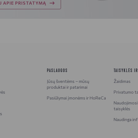
 APIE PRISTATYMĄ
PASLAUGOS
TAISYKLĖS I
Jūsų šventėms – mūsų
Žaidimas
produktai ir patarimai
vės
Privatumo ta
Pasiūlymai įmonėms ir HoReCa
Naudojimosi 
taisyklės
is
Naudinga inf