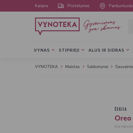
Karjera
Pristatymas
Parduotuvė
VYNAS
STIPRIEJI
ALUS IR SIDRAS
VYNOTEKA
Maistas
Saldumynai
Sausainia
ČEKIJA
Oreo 
Dar nėra bal