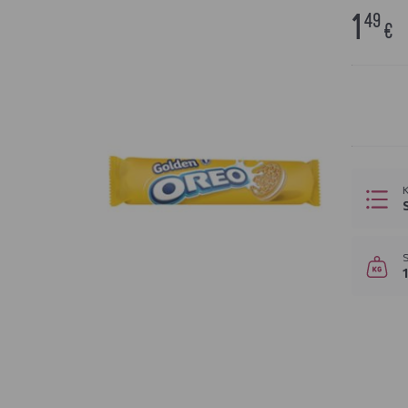
1
49
€
K
S