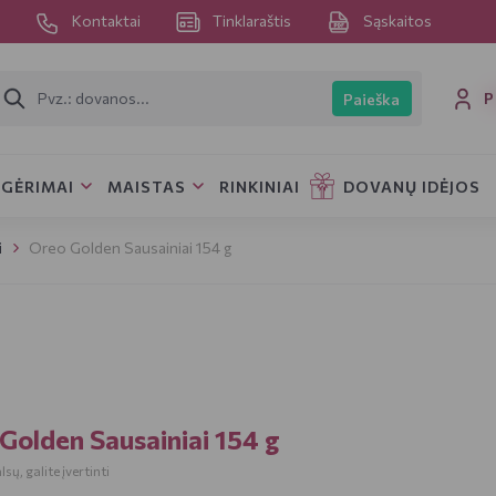
s
Kontaktai
Tinklaraštis
Sąskaitos
P
Paieška
GĖRIMAI
MAISTAS
RINKINIAI
DOVANŲ IDĖJOS
i
Oreo Golden Sausainiai 154 g
Golden Sausainiai 154 g
sų, galite įvertinti