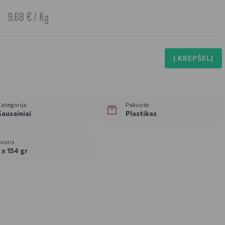
9.68 € / Kg
Į KREPŠELĮ
ategorija
Pakuotė
Sausainiai
Plastikas
voris
1 x 154 gr