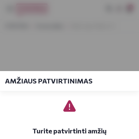
0
VYNOTEKA
Dovanų idėjos
Nikka Super Nikka 0,7 l
AMŽIAUS PATVIRTINIMAS
Turite patvirtinti amžių