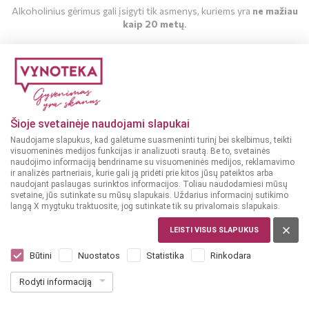
Alkoholinius gėrimus gali įsigyti tik asmenys, kuriems yra
ne mažiau
kaip 20 metų
.
MAN YRA 20 METŲ
MAN NĖRA 20 METŲ
Šioje svetainėje naudojami slapukai
Naudojame slapukus, kad galėtume suasmeninti turinį bei skelbimus, teikti
visuomeninės medijos funkcijas ir analizuoti srautą. Be to, svetainės
naudojimo informaciją bendriname su visuomeninės medijos, reklamavimo
ir analizės partneriais, kurie gali ją pridėti prie kitos jūsų pateiktos arba
naudojant paslaugas surinktos informacijos. Toliau naudodamiesi mūsų
svetaine, jūs sutinkate su mūsų slapukais. Uždarius informacinį sutikimo
langą X mygtuku traktuosite, jog sutinkate tik su privalomais slapukais.
JAPONIJA
Nikka Super Nikka 0,7 l
LEISTI VISUS SLAPUKUS
Dar nėra balsų, galite įvertinti
Būtini
Nuostatos
Statistika
Rinkodara
55
99
Rodyti informaciją
79.99 € / L
€